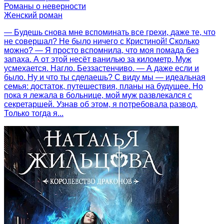
Романы о неверности
Женский роман
— Будешь снова мне вспоминать все грехи, даже те, что
не совершал? Не было ничего с Кристиной! Сколько
можно? — Я просто вспомнила, что моя помада без
запаха. А от этой несёт ванилью за километр. Муж
усмехается. Нагло. Беззастенчиво. — А даже если и
было. Ну и что ты сделаешь? С виду мы — идеальная
семья: достаток, путешествия, планы на будущее. Но
пока я лежала в больнице, мой муж развлекался с
секретаршей. Узнав об этом, я потребовала развод.
Только тогда я...