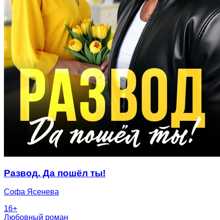
Развод. Да пошёл ты!
Софа Ясенева
16
+
Любовный роман