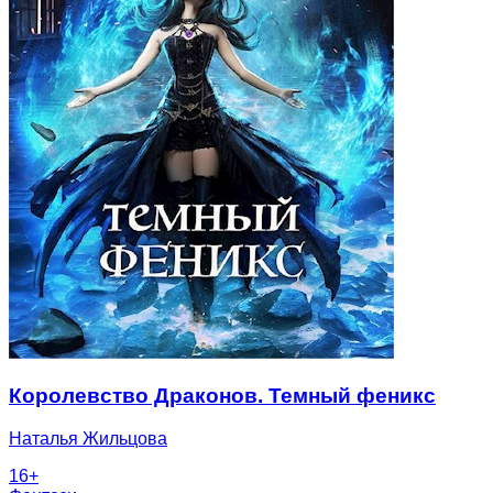
Королевство Драконов. Темный феникс
Наталья Жильцова
16
+