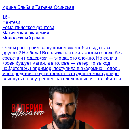
Ирина Эльба и Татьяна Осинская
16
+
Фентези
Романтическое фэнтези
Магическая академия
Молодежный роман
Отчим расстроил вашу помолвку, чтобы выдать за
другого? Не беда! Вот выжить в незнакомом городе без
средств и поддержки ― это да, это сложно. Но если в
крови бушует магия, а в голове ― ветер, то выход
найдется! Я, например, поступила в академию. Теперь
мне предстоит поучаствовать в студенческом турнире,
влипнуть во внутреннее расследование и… влюбиться.