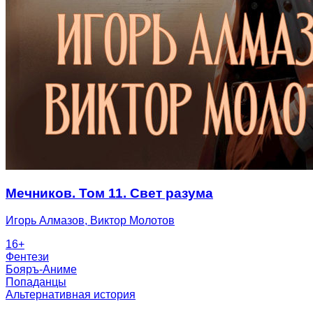
Мечников. Том 11. Свет разума
Игорь Алмазов
, Виктор Молотов
16
+
Фентези
Бояръ-Аниме
Попаданцы
Альтернативная история