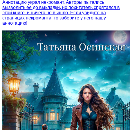
Аннотацию украл некромант. Авторы пытались
вызволить ее до выкладки, но похититель спрятался в
этой книге, и ничего не вышло. Если увидите на
страницах некроманта, то заберите у него нашу
аннотацию!