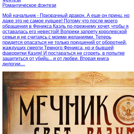
Романтическое фэнтези
Мой начальник - Призрачный дракон. А еще он принц, но
даже это не самое худшее! Потому что после моего
обращения в Феникса Каэль по-прежнему хочет, чтобы я
оставалась его невестой! Вопреки запрету королевской
семьи и не считаясь с моими желаниями. Теперь
придется опасаться не только покушений от оборотней,
жаждущих смерти Темного Феникса, но и бывшей
фаворитки Каэля! И постараться не сгореть, в попытке
защититься от убийц... и от любви. Вторая книга
дилогии....