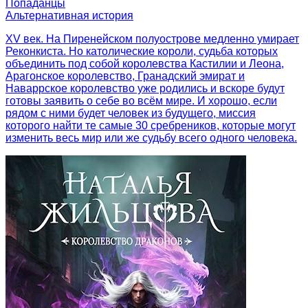
Попаданцы
Альтернативная история
XV век. На Пиренейском полуострове медленно умирает
Реконкиста. Но католические короли, судьба которых
объединить под собой королевства Кастилии и Леона,
Арагонское королевство, Гранадский эмират и
Наваррское королевство уже родились и вскоре будут
готовы заявить о себе во всём мире. И хорошо, если
рядом с ними будет человек из будущего, миссия
которого найти те самые 30 сребреников, которые могут
изменить весь мир или же судьбу всего одного человека.