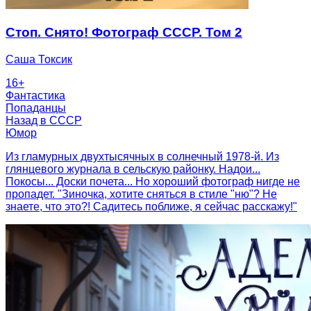
Стоп. Снято! Фотограф СССР. Том 2
Саша Токсик
16
+
Фантастика
Попаданцы
Назад в СССР
Юмор
Из гламурных двухтысячных в солнечный 1978-й. Из
глянцевого журнала в сельскую районку. Надои...
Покосы... Доски почета... Но хороший фотограф нигде не
пропадет. "Зиночка, хотите сняться в стиле "ню"? Не
знаете, что это?! Садитесь поближе, я сейчас расскажу!"