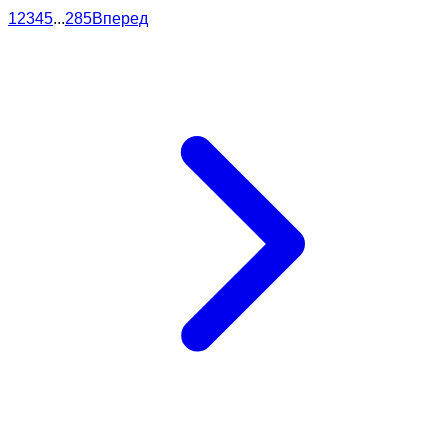
1
2
3
4
5
...
285
Вперед