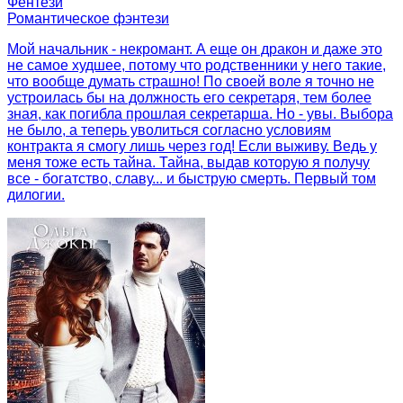
Фентези
Романтическое фэнтези
Мой начальник - некромант. А еще он дракон и даже это
не самое худшее, потому что родственники у него такие,
что вообще думать страшно! По своей воле я точно не
устроилась бы на должность его секретаря, тем более
зная, как погибла прошлая секретарша. Но - увы. Выбора
не было, а теперь уволиться согласно условиям
контракта я смогу лишь через год! Если выживу. Ведь у
меня тоже есть тайна. Тайна, выдав которую я получу
все - богатство, славу... и быструю смерть. Первый том
дилогии.