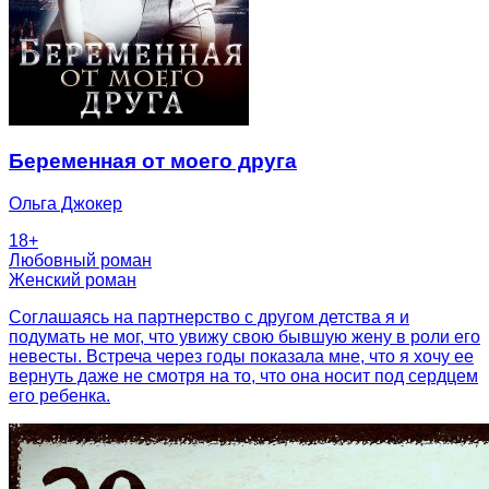
Беременная от моего друга
Ольга Джокер
18
+
Любовный роман
Женский роман
Соглашаясь на партнерство с другом детства я и
подумать не мог, что увижу свою бывшую жену в роли его
невесты. Встреча через годы показала мне, что я хочу ее
вернуть даже не смотря на то, что она носит под сердцем
его ребенка.