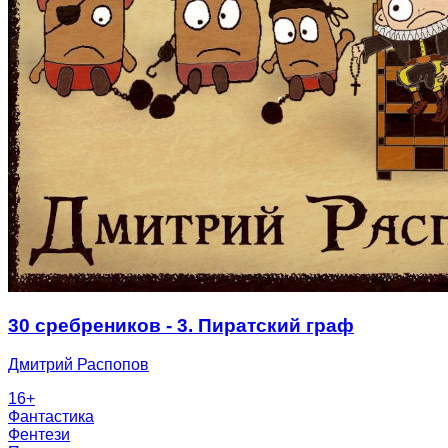
30 сребреников - 3. Пиратский граф
Дмитрий Распопов
16
+
Фантастика
Фентези