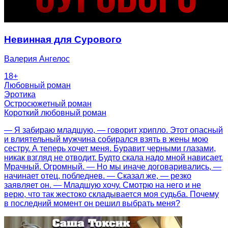
Невинная для Сурового
Валерия Ангелос
18
+
Любовный роман
Эротика
Остросюжетный роман
Короткий любовный роман
— Я забираю младшую, — говорит хрипло. Этот опасный
и влиятельный мужчина собирался взять в жены мою
сестру. А теперь хочет меня. Буравит черными глазами,
никак взгляд не отводит. Будто скала надо мной нависает.
Мрачный. Огромный. — Но мы иначе договаривались, —
начинает отец, побледнев. — Сказал же, — резко
заявляет он. — Младшую хочу. Смотрю на него и не
верю, что так жестоко складывается моя судьба. Почему
в последний момент он решил выбрать меня?