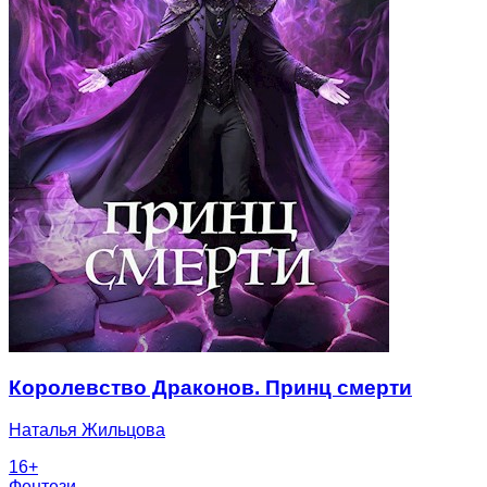
Королевство Драконов. Принц смерти
Наталья Жильцова
16
+
Фентези