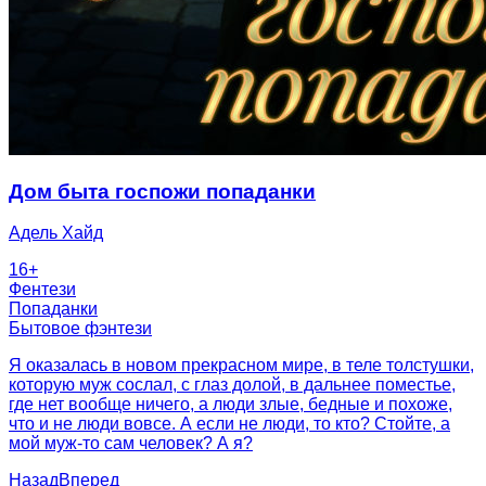
Дом быта госпожи попаданки
Адель Хайд
16
+
Фентези
Попаданки
Бытовое фэнтези
Я оказалась в новом прекрасном мире, в теле толстушки,
которую муж сослал, с глаз долой, в дальнее поместье,
где нет вообще ничего, а люди злые, бедные и похоже,
что и не люди вовсе. А если не люди, то кто? Стойте, а
мой муж-то сам человек? А я?
Назад
Вперед