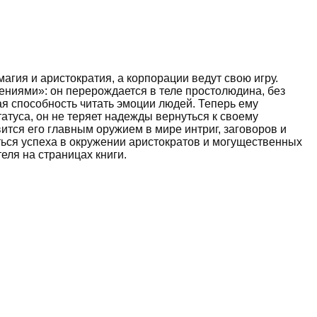
гия и аристократия, а корпорации ведут свою игру.
ениями»: он перерождается в теле простолюдина, без
ая способность читать эмоции людей. Теперь ему
атуса, он не теряет надежды вернуться к своему
тся его главным оружием в мире интриг, заговоров и
ться успеха в окружении аристократов и могущественных
еля на страницах книги.