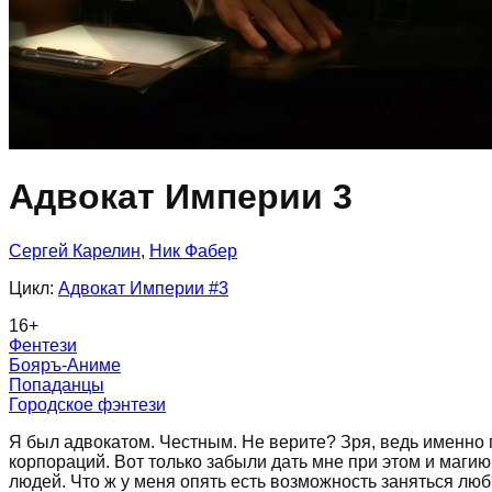
Адвокат Империи 3
Сергей Карелин
,
Ник Фабер
Цикл:
Адвокат Империи
#3
16
+
Фентези
Бояръ-Аниме
Попаданцы
Городское фэнтези
Я был адвокатом. Честным. Не верите? Зря, ведь именно 
корпораций. Вот только забыли дать мне при этом и магию
людей. Что ж у меня опять есть возможность заняться лю