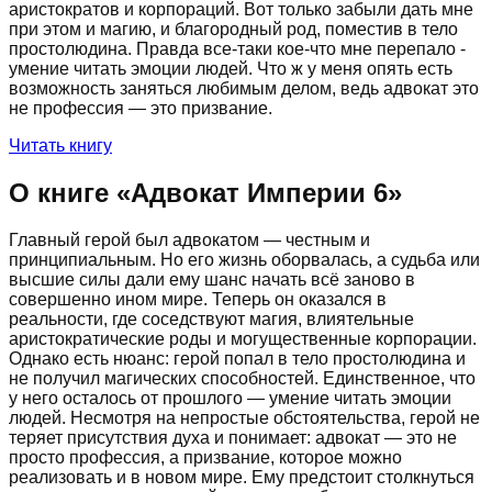
аристократов и корпораций. Вот только забыли дать мне
при этом и магию, и благородный род, поместив в тело
простолюдина. Правда все-таки кое-что мне перепало -
умение читать эмоции людей. Что ж у меня опять есть
возможность заняться любимым делом, ведь адвокат это
не профессия — это призвание.
Читать книгу
О книге «
Адвокат Империи 6
»
Главный герой был адвокатом — честным и
принципиальным. Но его жизнь оборвалась, а судьба или
высшие силы дали ему шанс начать всё заново в
совершенно ином мире. Теперь он оказался в
реальности, где соседствуют магия, влиятельные
аристократические роды и могущественные корпорации.
Однако есть нюанс: герой попал в тело простолюдина и
не получил магических способностей. Единственное, что
у него осталось от прошлого — умение читать эмоции
людей. Несмотря на непростые обстоятельства, герой не
теряет присутствия духа и понимает: адвокат — это не
просто профессия, а призвание, которое можно
реализовать и в новом мире. Ему предстоит столкнуться