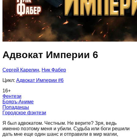
Адвокат Империи 6
Сергей Карелин
,
Ник Фабер
Цикл:
Адвокат Империи
#6
16
+
Фентези
Бояръ-Аниме
Попаданцы
Городское фэнтези
Я был адвокатом. Честным. Не верите? Зря, ведь
именно поэтому меня и убили. Судьба или боги решили
дать мне еще один шанс и отправили в мир магии,