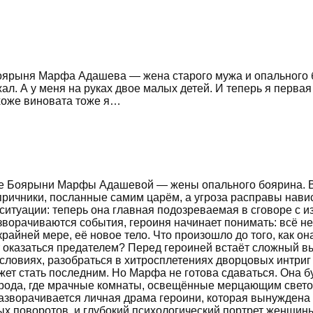
Боярыня Марфа Адашева — жена старого мужа и опального б
жал. А у меня на руках двое малых детей. И теперь я перв
охоже виновата тоже я…
ле Боярыни Марфы Адашевой — жены опального боярина. В 
причники, посланные самим царём, а угроза расправы нави
ситуации: теперь она главная подозреваемая в сговоре с и
зворачиваются события, героиня начинает понимать: всё не 
райней мере, её новое тело. Что произошло до того, как о
оказаться предателем? Перед героиней встаёт сложный выб
словиях, разобраться в хитросплетениях дворцовых интриг и 
ет стать последним. Но Марфа не готова сдаваться. Она бу
орода, где мрачные комнаты, освещённые мерцающим свето
разворачивается личная драма героини, которая вынуждена
 поворотов, и глубокий психологический портрет женщины