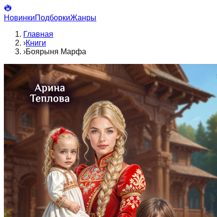
Новинки
Подборки
Жанры
Главная
›
Книги
›
Боярыня Марфа