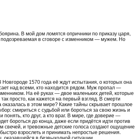
оярина. В мой дом ломятся опричники по приказу царя,
ая подозреваемая в сговоре с изменником — мужем. Но
Новгороде 1570 года её ждут испытания, о которых она
сает над всеми, кто находится рядом. Муж пропал —
зменником. На её руках — двое маленьких детей, которые
так просто, как кажется на первый взгляд. В смерти
на оказалась в этом мире? Какие тайны скрывает прошлое
ор: смириться с судьбой или бороться за свою жизнь и
понять, кто друг, а кто враг. В мире, где доверие —
дет бороться до конца, даже если придётся идти против
м свечей, и тревожные детские голоса создают ощущение
 быстро взрослеть и принимать непростые решения.
, оказавшейся в безвыходной ситуации.