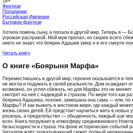
18
+
Фентези
Попаданки
Российская Империя
Бытовое фэнтези
Хотела помочь сыну, а попала в другой мир. Теперь я — 
угрожая расправой. Мой муж пропал, но скорее всего сбе
никто не знает, что боярин Адашев умер и в его смерти п
Читать книгу
О книге «
Боярыня Марфа
»
Переместившись в другой мир, героиня оказывается в те
не могла и подумать в своей реальности. Дом осаждают о
возможно, он успел сбежать, но для Марфы это не меняет 
смотрят на неё с надеждой и страхом. По мере того как ра
боярина Адашева, похоже, замешана она сама — или, по к
Марфы? И как выжить в жестоком мире, где каждый может 
жизнь своих детей. Ей предстоит научиться жить в новых у
роскошь, а предательство — обыденность, каждый шаг мож
всех. Книга погружает в атмосферу средневекового Новг
безысходности и страха. На фоне исторических событий 
Читателя ждёт захватывающий сюжет, полный неожиданных