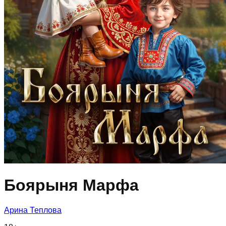
Боярыня Марфа
Арина Теплова