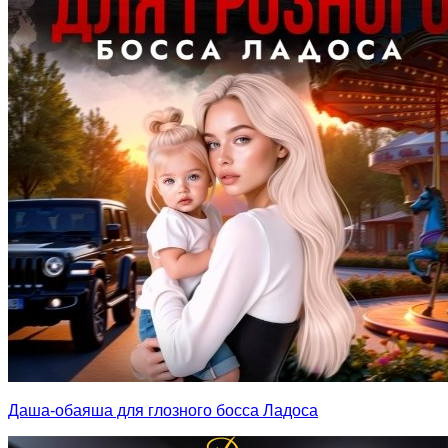
Даша-обаяша для глозного босса Ладоса