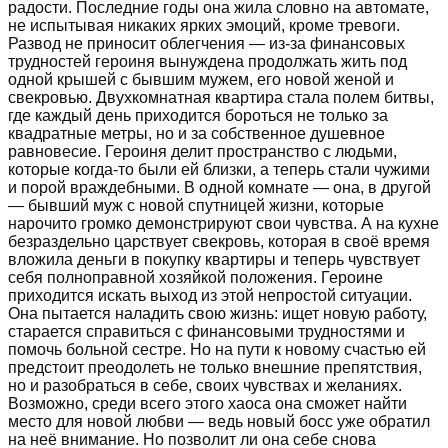
радости. Последние годы она жила словно на автомате,
не испытывая никаких ярких эмоций, кроме тревоги.
Развод не приносит облегчения — из-за финансовых
трудностей героиня вынуждена продолжать жить под
одной крышей с бывшим мужем, его новой женой и
свекровью. Двухкомнатная квартира стала полем битвы,
где каждый день приходится бороться не только за
квадратные метры, но и за собственное душевное
равновесие. Героиня делит пространство с людьми,
которые когда-то были ей близки, а теперь стали чужими
и порой враждебными. В одной комнате — она, в другой
— бывший муж с новой спутницей жизни, которые
нарочито громко демонстрируют свои чувства. А на кухне
безраздельно царствует свекровь, которая в своё время
вложила деньги в покупку квартиры и теперь чувствует
себя полноправной хозяйкой положения. Героине
приходится искать выход из этой непростой ситуации.
Она пытается наладить свою жизнь: ищет новую работу,
старается справиться с финансовыми трудностями и
помочь больной сестре. Но на пути к новому счастью ей
предстоит преодолеть не только внешние препятствия,
но и разобраться в себе, своих чувствах и желаниях.
Возможно, среди всего этого хаоса она сможет найти
место для новой любви — ведь новый босс уже обратил
на неё внимание. Но позволит ли она себе снова