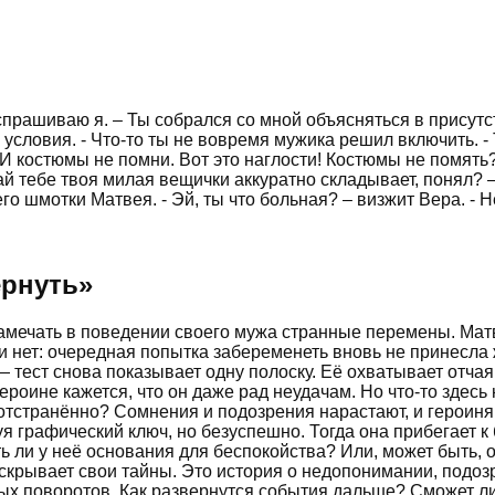
спрашиваю я. – Ты собрался со мной объясняться в присутств
е условия. - Что-то ты не вовремя мужика решил включить. - 
 И костюмы не помни. Вот это наглости! Костюмы не помят
ай тебе твоя милая вещички аккуратно складывает, понял? 
 шмотки Матвея. - Эй, ты что больная? – визжит Вера. - Нет
ернуть
»
мечать в поведении своего мужа странные перемены. Матве
 нет: очередная попытка забеременеть вновь не принесла ж
 тест снова показывает одну полоску. Её охватывает отчая
роине кажется, что он даже рад неудачам. Но что-то здесь
 отстранённо? Сомнения и подозрения нарастают, и героин
уя графический ключ, но безуспешно. Тогда она прибегает 
ть ли у неё основания для беспокойства? Или, может быть, 
крывает свои тайны. Это история о недопонимании, подоз
 поворотов. Как развернутся события дальше? Сможет ли 