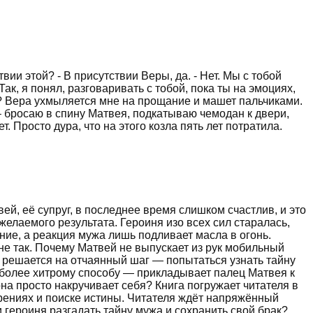
ии этой? - В присутствии Веры, да. - Нет. Мы с тобой
Так, я понял, разговаривать с тобой, пока ты на эмоциях,
ь? Вера ухмыляется мне на прощание и машет пальчиками.
– бросаю в спину Матвея, подкатываю чемодан к двери,
. Просто дура, что на этого козла пять лет потратила.
й, её супруг, в последнее время слишком счастлив, и это
елаемого результата. Героиня изо всех сил старалась,
ние, а реакция мужа лишь подливает масла в огонь.
 не так. Почему Матвей не выпускает из рук мобильный
я решается на отчаянный шаг — попытаться узнать тайну
к более хитрому способу — прикладывает палец Матвея к
она просто накручивает себя? Книга погружает читателя в
рениях и поиске истины. Читателя ждёт напряжённый
героиня разгадать тайну мужа и сохранить свой брак?