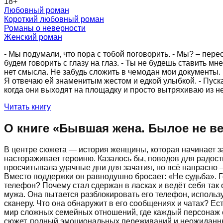
18
+
Любовный роман
Короткий любовный роман
Романы о неверности
Женский роман
- Мы подумали, что пора с тобой поговорить. - Мы? – пере
будем говорить с глазу на глаз. - Ты не будешь ставить мн
нет смысла. Не забудь сложить в чемодан мои документы.
Я отвечаю ей знаменитым жестом и едкой улыбкой. - Пуск
когда они выходят на площадку и просто вытряхиваю из него
Читать книгу
О книге «
Бывшая жена. Былое не в
В центре сюжета — история женщины, которая начинает за
настораживает героиню. Казалось бы, поводов для радости
просчитывала удачные дни для зачатия, но всё напрасно —
Вместо поддержки он равнодушно бросает: «Не судьба». Ге
телефон? Почему стал сдержан в ласках и ведёт себя так
мужа. Она пытается разблокировать его телефон, использ
сканеру. Что она обнаружит в его сообщениях и чатах? Ес
мир сложных семейных отношений, где каждый персонаж с
сюжет, полный эмоциональных переживаний и неожиданных