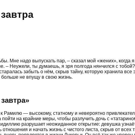
 завтра
дьбы. Мне надо выпускать пар, – сказал мой «жених», когда 
мне. – Неужели, ты думаешь, я зря полгода нянчился с тобо
остаралась забыть о нём, скрыв тайну, которую хранила все 
и больше не впущу в свою жизнь.
 завтра
»
в к Рамилю — высокому, статному и невероятно привлекате
а пойти на крайние меры, чтобы разлучить дочь с «татарин
 идиллию разрушает неожиданное открытие: девушка узнаёт, 
ношения и начать жизнь с чистого листа, скрыв от всех тай
ь вновь появляется в жизни Лукерьи. Он всё так же уверен