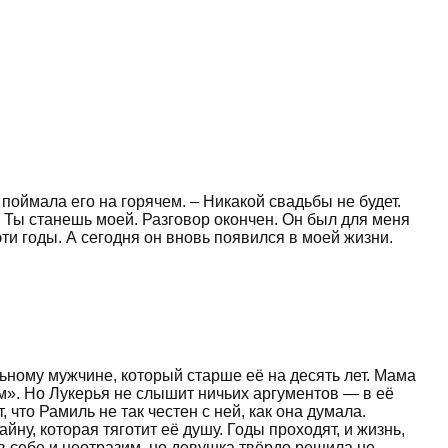
я поймала его на горячем. – Никакой свадьбы не будет.
й? Ты станешь моей. Разговор окончен. Он был для меня
эти годы. А сегодня он вновь появился в моей жизни.
льному мужчине, который старше её на десять лет. Мама
ом». Но Лукерья не слышит ничьих аргументов — в её
что Рамиль не так честен с ней, как она думала.
ну, которая тяготит её душу. Годы проходят, и жизнь,
 в себе и неотразим, но девушка твёрдо решила не