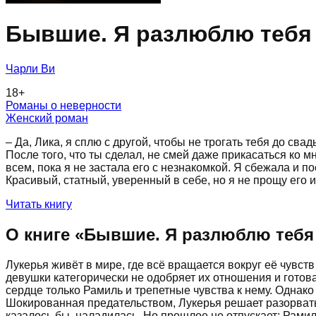
Бывшие. Я разлюблю тебя
Чарли Ви
18
+
Романы о неверности
Женский роман
– Да, Лика, я сплю с другой, чтобы не трогать тебя до сва
После того, что ты сделал, не смей даже прикасаться ко 
всем, пока я не застала его с незнакомкой. Я сбежала и п
Красивый, статный, уверенный в себе, но я не прощу его 
Читать книгу
О книге «
Бывшие. Я разлюблю тебя
Лукерья живёт в мире, где всё вращается вокруг её чувст
девушки категорически не одобряет их отношения и готов
сердце только Рамиль и трепетные чувства к нему. Однако
Шокированная предательством, Лукерья решает разорвать от
казалось бы, наладилась. Но прошлое не отпускает: Рамил