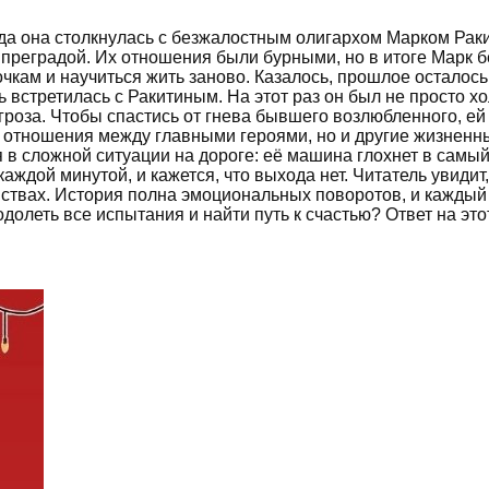
огда она столкнулась с безжалостным олигархом Марком Рак
преградой. Их отношения были бурными, но в итоге Марк б
чкам и научиться жить заново. Казалось, прошлое осталось 
 встретилась с Ракитиным. На этот раз он был не просто хо
угроза. Чтобы спастись от гнева бывшего возлюбленного, 
е отношения между главными героями, но и другие жизненн
я в сложной ситуации на дороге: её машина глохнет в сам
каждой минутой, и кажется, что выхода нет. Читатель увиди
увствах. История полна эмоциональных поворотов, и каждый
долеть все испытания и найти путь к счастью? Ответ на этот