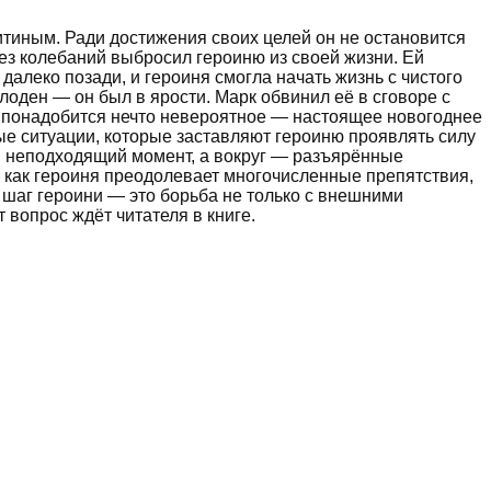
итиным. Ради достижения своих целей он не остановится
ез колебаний выбросил героиню из своей жизни. Ей
далеко позади, и героиня смогла начать жизнь с чистого
лоден — он был в ярости. Марк обвинил её в сговоре с
ей понадобится нечто невероятное — настоящее новогоднее
ые ситуации, которые заставляют героиню проявлять силу
ый неподходящий момент, а вокруг — разъярённые
т, как героиня преодолевает многочисленные препятствия,
 шаг героини — это борьба не только с внешними
 вопрос ждёт читателя в книге.