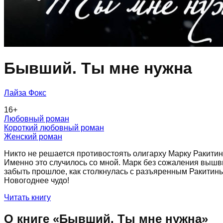
Бывший. Ты мне нужна
Лайза Фокс
16
+
Любовный роман
Короткий любовный роман
Женский роман
Никто не решается противостоять олигарху Марку Ракитин
Именно это случилось со мной. Марк без сожаления вышвы
забыть прошлое, как столкнулась с разъяренным Ракитины
Новогоднее чудо!
Читать книгу
О книге «
Бывший. Ты мне нужна
»