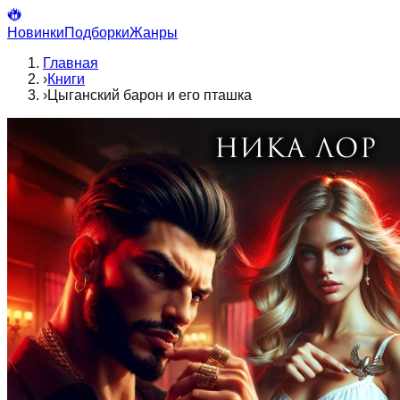
Новинки
Подборки
Жанры
Главная
›
Книги
›
Цыганский барон и его пташка