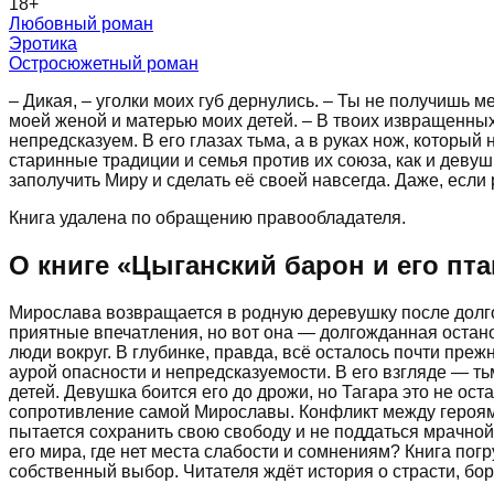
18
+
Любовный роман
Эротика
Остросюжетный роман
– Дикая, – уголки моих губ дернулись. – Ты не получишь 
моей женой и матерью моих детей. – В твоих извращенных 
непредсказуем. В его глазах тьма, а в руках нож, который 
старинные традиции и семья против их союза, как и девушк
заполучить Миру и сделать её своей навсегда. Даже, если 
Книга удалена по обращению правообладателя.
О книге «
Цыганский барон и его пт
Мирослава возвращается в родную деревушку после долгог
приятные впечатления, но вот она — долгожданная останов
люди вокруг. В глубинке, правда, всё осталось почти пре
аурой опасности и непредсказуемости. В его взгляде — ть
детей. Девушка боится его до дрожи, но Тагара это не ос
сопротивление самой Мирославы. Конфликт между героями 
пытается сохранить свою свободу и не поддаться мрачной 
его мира, где нет места слабости и сомнениям? Книга пог
собственный выбор. Читателя ждёт история о страсти, борь