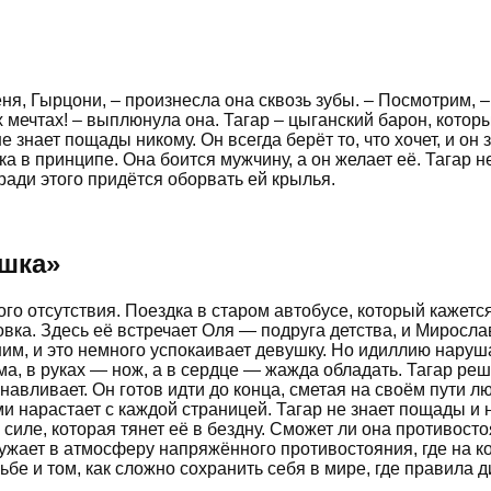
меня, Гырцони, – произнесла она сквозь зубы. – Посмотрим,
мечтах! – выплюнула она. Тагар – цыганский барон, который
не знает пощады никому. Он всегда берёт то, что хочет, и о
а в принципе. Она боится мужчину, а он желает её. Тагар н
ради этого придётся оборвать ей крылья.
ашка
»
о отсутствия. Поездка в старом автобусе, который кажется
ка. Здесь её встречает Оля — подруга детства, и Мирослав
жним, и это немного успокаивает девушку. Но идиллию нару
ма, в руках — нож, а в сердце — жажда обладать. Тагар реш
танавливает. Он готов идти до конца, сметая на своём пути
нарастает с каждой страницей. Тагар не знает пощады и не
силе, которая тянет её в бездну. Сможет ли она противост
ружает в атмосферу напряжённого противостояния, где на ко
бе и том, как сложно сохранить себя в мире, где правила д