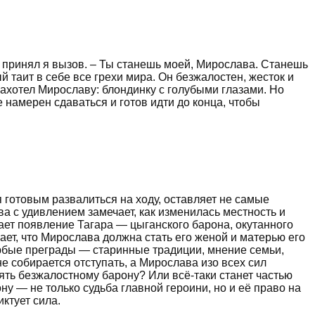
 – принял я вызов. – Ты станешь моей, Мирослава. Станешь
 таит в себе все грехи мира. Он безжалостен, жесток и
н захотел Мирославу: блондинку с голубыми глазами. Но
е намерен сдаваться и готов идти до конца, чтобы
 готовым развалиться на ходу, оставляет не самые
а с удивлением замечает, как изменилась местность и
шает появление Тагара — цыганского барона, окутанного
ает, что Мирослава должна стать его женой и матерью его
 любые преграды — старинные традиции, мнение семьи,
 собирается отступать, а Мирослава изо всех сил
оять безжалостному барону? Или всё-таки станет частью
ну — не только судьба главной героини, но и её право на
иктует сила.