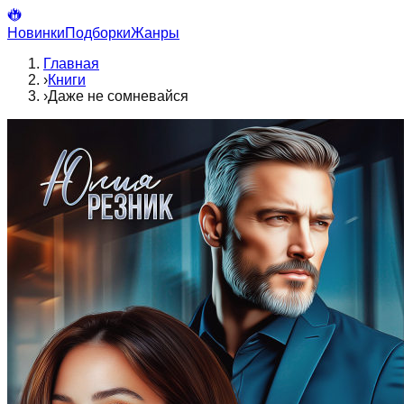
Новинки
Подборки
Жанры
Главная
›
Книги
›
Даже не сомневайся