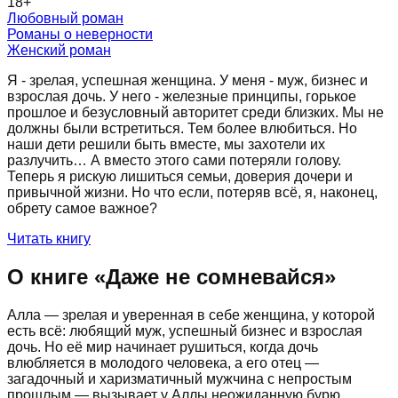
18
+
Любовный роман
Романы о неверности
Женский роман
Я - зрелая, успешная женщина. У меня - муж, бизнес и
взрослая дочь. У него - железные принципы, горькое
прошлое и безусловный авторитет среди близких. Мы не
должны были встретиться. Тем более влюбиться. Но
наши дети решили быть вместе, мы захотели их
разлучить… А вместо этого сами потеряли голову.
Теперь я рискую лишиться семьи, доверия дочери и
привычной жизни. Но что если, потеряв всё, я, наконец,
обрету самое важное?
Читать книгу
О книге «
Даже не сомневайся
»
Алла — зрелая и уверенная в себе женщина, у которой
есть всё: любящий муж, успешный бизнес и взрослая
дочь. Но её мир начинает рушиться, когда дочь
влюбляется в молодого человека, а его отец —
загадочный и харизматичный мужчина с непростым
прошлым — вызывает у Аллы неожиданную бурю