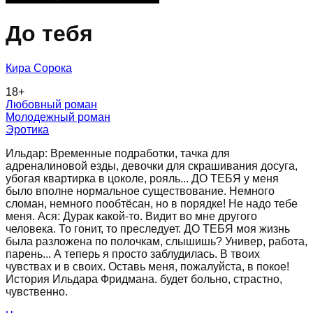
До тебя
Кира Сорока
18
+
Любовный роман
Молодежный роман
Эротика
Ильдар: Временные подработки, тачка для
адреналиновой езды, девочки для скрашивания досуга,
убогая квартирка в цоколе, рояль... ДО ТЕБЯ у меня
было вполне нормальное существование. Немного
сломан, немного пообтёсан, но в порядке! Не надо тебе
меня. Ася: Дурак какой-то. Видит во мне другого
человека. То гонит, то преследует. ДО ТЕБЯ моя жизнь
была разложена по полочкам, слышишь? Универ, работа,
парень... А теперь я просто заблудилась. В твоих
чувствах и в своих. Оставь меня, пожалуйста, в покое!
История Ильдара Фридмана. будет больно, страстно,
чувственно.