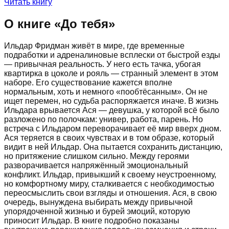
Читать книгу
О книге «
До тебя
»
Ильдар Фридман живёт в мире, где временные
подработки и адреналиновые всплески от быстрой езды
— привычная реальность. У него есть тачка, убогая
квартирка в цоколе и рояль — странный элемент в этом
наборе. Его существование кажется вполне
нормальным, хоть и немного «пообтёсанным». Он не
ищет перемен, но судьба распоряжается иначе. В жизнь
Ильдара врывается Ася — девушка, у которой всё было
разложено по полочкам: универ, работа, парень. Но
встреча с Ильдаром переворачивает её мир вверх дном.
Ася теряется в своих чувствах и в том образе, который
видит в ней Ильдар. Она пытается сохранить дистанцию,
но притяжение слишком сильно. Между героями
разворачивается напряжённый эмоциональный
конфликт. Ильдар, привыкший к своему неустроенному,
но комфортному миру, сталкивается с необходимостью
переосмыслить свои взгляды и отношения. Ася, в свою
очередь, вынуждена выбирать между привычной
упорядоченной жизнью и бурей эмоций, которую
приносит Ильдар. В книге подробно показаны