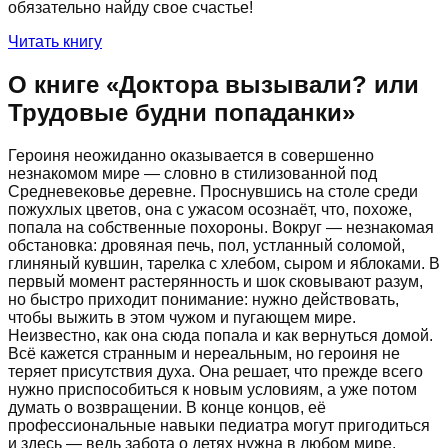
обязательно найду свое счастье!
Читать книгу
О книге «
Доктора вызывали? или
Трудовые будни попаданки
»
Героиня неожиданно оказывается в совершенно
незнакомом мире — словно в стилизованной под
Средневековье деревне. Проснувшись на столе среди
пожухлых цветов, она с ужасом осознаёт, что, похоже,
попала на собственные похороны. Вокруг — незнакомая
обстановка: дровяная печь, пол, устланный соломой,
глиняный кувшин, тарелка с хлебом, сыром и яблоками. В
первый момент растерянность и шок сковывают разум,
но быстро приходит понимание: нужно действовать,
чтобы выжить в этом чужом и пугающем мире.
Неизвестно, как она сюда попала и как вернуться домой.
Всё кажется странным и нереальным, но героиня не
теряет присутствия духа. Она решает, что прежде всего
нужно приспособиться к новым условиям, а уже потом
думать о возвращении. В конце концов, её
профессиональные навыки педиатра могут пригодиться
и здесь — ведь забота о детях нужна в любом мире.