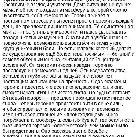
брезгливые взгляды учителей. Дома ситуация не лучше:
мама и её гости создают атмосферу, в которой сложно
чувствовать себя комфортно. Героиня живёт в
постоянном стрессе и пытается просто пережить каждый
день, не привлекая лишнего внимания. Её единственная
мечта — поступить в университет и навсегда оставить
позади школьные мучения. Она видит в учёбе шанс на
новую жизнь, возможность вырваться из замкнутого
круга унижений и боли. Но есть человек, который делает
её существование ещё более невыносимым — богатый и
самовлюблённый юноша, считающий себя центром
вселенной. Он систематически изводит героиню,
преследуя и насмехаясь над ней. Эти издевательства
оставляют глубокие раны на душе и становятся
настоящим испытанием на прочность. Сдав экзамены,
героиня надеется, что всё наконец закончится, и она
сможет начать жизнь с чистого листа. Но судьба готовит
ей новый поворот — прошлое неожиданно настигает её
снова. Теперь героине предстоит найти в себе силы,
чтобы справиться с новыми вызовами и, возможно,
изменить своё отношение к происходящему. Книга
погружает в атмосферу школьных будней, где реальность
оказывается гораздо более жестокой, чем можно было
бы представить. Она рассказывает о борьбе с
внутренними и внешними демонами, о поиске себя и