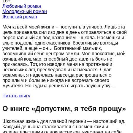
16
+
Любовный роман
Молодежный роман
Женский роман
Мечта всей моей жизни – поступить в универ. Лишь эта
цель придавала сил изо дня в день отправляться в свой
персональный ад под названием – школа. Насмешки и
злые подколы одноклассников, брезгливые взгляды
учителей, а ещё – он… Богатенький мальчик,
возомнивший себя центром земли. Моё проклятие, мой
оживший кошмар, способный доставлять боль не
прикасаясь. Тот, кто изводил меня на протяжении
нескольких лет, преследовал и насмехался. Сдав
экзамены, я надеялась навсегда распрощаться с
прошлым и больше никогда не встречать своего
мучителя. Но судьба решила сыграть злую шутку…
Читать книгу
О книге «
Допустим, я тебя прощу
»
Школьная жизнь для главной героини — настоящий ад.
Каждый день она сталкивается с насмешками и
издевательствами одноклассников, чувствует на себе