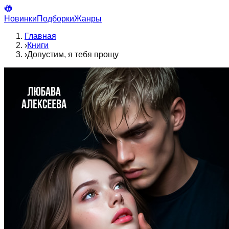
Новинки
Подборки
Жанры
Главная
›
Книги
›
Допустим, я тебя прощу