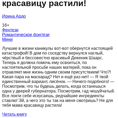
красавицу растили!
Ирина Ардо
16
+
Фентези
Романтическое фэнтези
Мини
Лучшие в жизни каникулы вот-вот обернутся настоящей
катастрофой! В дом по соседству вернулся наглый,
чёрствый и бессовестно красивый Девеник Шаарс.
Теперь я должна помочь ему освоиться, по
настоятельной просьбе наших матерей, пока он
отравляет мне жизнь одним своим присутствием! Что?!
Какая пара на маскарад? Нет и ещё раз нет! — Я твой
единственный вариант, лисёнок. — Ничего подобного! —
Посмотрим, что ты будешь делать, когда останешься
одна у дверей губернатора. Посмотрим, гад чешуйчатый.
Все локти себе искусаешь, редчайшие ингредиенты
ставлю! Эй, а чего это ты так на меня смотришь? Не для
тебя мама красавицу растила!
Читать книгу