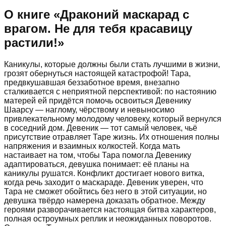
О книге «
Драконий маскарад с
врагом. Не для тебя красавицу
растили!
»
Каникулы, которые должны были стать лучшими в жизни,
грозят обернуться настоящей катастрофой! Тара,
предвкушавшая беззаботное время, внезапно
сталкивается с неприятной перспективой: по настоянию
матерей ей придётся помочь освоиться Девенику
Шаарсу — наглому, чёрствому и невыносимо
привлекательному молодому человеку, который вернулся
в соседний дом. Девеник — тот самый человек, чьё
присутствие отравляет Таре жизнь. Их отношения полны
напряжения и взаимных колкостей. Когда мать
настаивает на том, чтобы Тара помогла Девенику
адаптироваться, девушка понимает: её планы на
каникулы рушатся. Конфликт достигает нового витка,
когда речь заходит о маскараде. Девеник уверен, что
Тара не сможет обойтись без него в этой ситуации, но
девушка твёрдо намерена доказать обратное. Между
героями разворачивается настоящая битва характеров,
полная остроумных реплик и неожиданных поворотов.