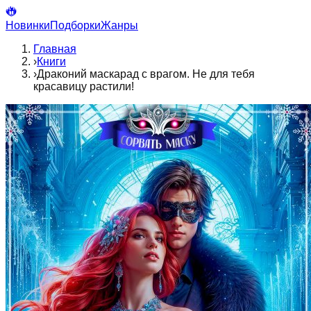
Новинки
Подборки
Жанры
Главная
›
Книги
›
Драконий маскарад с врагом. Не для тебя
красавицу растили!