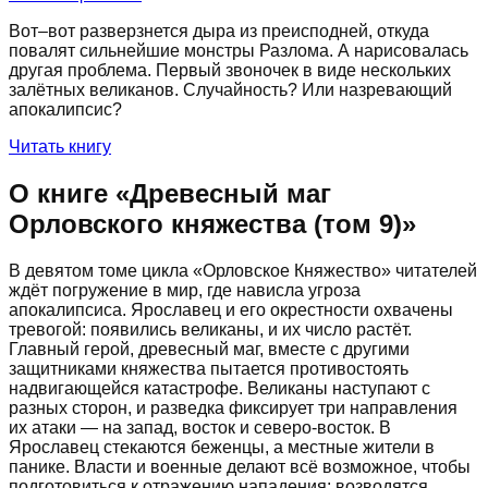
Вот–вот разверзнется дыра из преисподней, откуда
повалят сильнейшие монстры Разлома. А нарисовалась
другая проблема. Первый звоночек в виде нескольких
залётных великанов. Случайность? Или назревающий
апокалипсис?
Читать книгу
О книге «
Древесный маг
Орловского княжества (том 9)
»
В девятом томе цикла «Орловское Княжество» читателей
ждёт погружение в мир, где нависла угроза
апокалипсиса. Ярославец и его окрестности охвачены
тревогой: появились великаны, и их число растёт.
Главный герой, древесный маг, вместе с другими
защитниками княжества пытается противостоять
надвигающейся катастрофе. Великаны наступают с
разных сторон, и разведка фиксирует три направления
их атаки — на запад, восток и северо-восток. В
Ярославец стекаются беженцы, а местные жители в
панике. Власти и военные делают всё возможное, чтобы
подготовиться к отражению нападения: возводятся