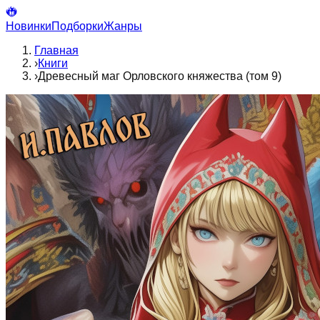
Новинки
Подборки
Жанры
Главная
›
Книги
›
Древесный маг Орловского княжества (том 9)