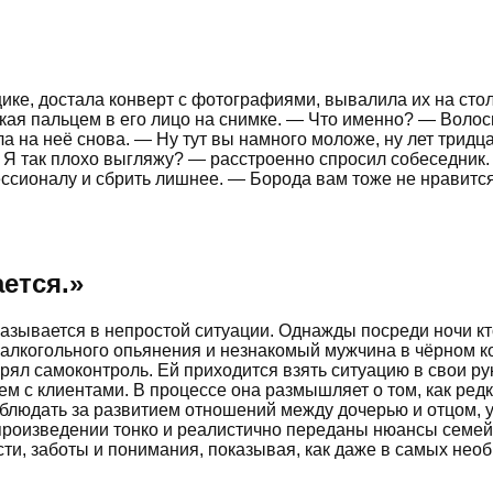
ке, достала конверт с фотографиями, вывалила их на стол 
тыкая пальцем в его лицо на снимке. — Что именно? — Воло
 на неё снова. — Ну тут вы намного моложе, ну лет тридцат
— Я так плохо выгляжу? — расстроенно спросил собеседник.
ессионалу и сбрить лишнее. — Борода вам тоже не нравитс
ется.
»
зывается в непростой ситуации. Однажды посреди ночи кто
о алкогольного опьянения и незнакомый мужчина в чёрном к
рял самоконтроль. Ей приходится взять ситуацию в свои рук
 с клиентами. В процессе она размышляет о том, как редко 
аблюдать за развитием отношений между дочерью и отцом, 
 произведении тонко и реалистично переданы нюансы семей
ости, заботы и понимания, показывая, как даже в самых не