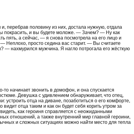
и, перебрав половину из них, достала нужную, отдала
сы покрасить, и вы будете моложе. — Зачем? — Ну как
ь пять, а сейчас, — я снова посмотрела на его лицо и
 — Неплохо, просто седина вас старит. — Вы считаете
я? — нахмурился мужчина. Я нагло потрогала его жёсткую
-то начинает звонить в домофон, и она спускается
остюме. Девушка с удивлением обнаруживает, что отец,
и: устроить отца на диване, позаботиться о его комфорте,
видит отца таким и как он будет себя корить утром за
увидеть, как героиня справляется с неожиданными
ных отношений, а также внутренний мир главной героини,
обычных и сложных ситуациях можно найти место для тепла