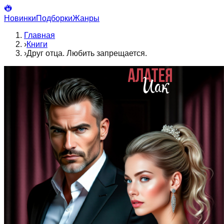
Новинки
Подборки
Жанры
Главная
›
Книги
›
Друг отца. Любить запрещается.