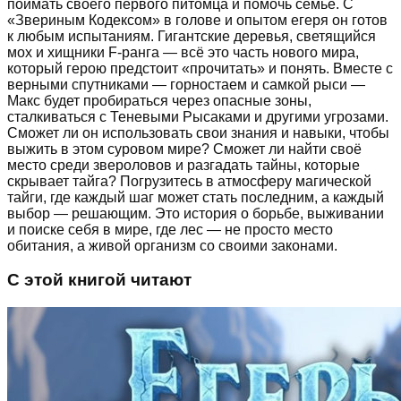
поймать своего первого питомца и помочь семье. С
«Звериным Кодексом» в голове и опытом егеря он готов
к любым испытаниям. Гигантские деревья, светящийся
мох и хищники F-ранга — всё это часть нового мира,
который герою предстоит «прочитать» и понять. Вместе с
верными спутниками — горностаем и самкой рыси —
Макс будет пробираться через опасные зоны,
сталкиваться с Теневыми Рысаками и другими угрозами.
Сможет ли он использовать свои знания и навыки, чтобы
выжить в этом суровом мире? Сможет ли найти своё
место среди звероловов и разгадать тайны, которые
скрывает тайга? Погрузитесь в атмосферу магической
тайги, где каждый шаг может стать последним, а каждый
выбор — решающим. Это история о борьбе, выживании
и поиске себя в мире, где лес — не просто место
обитания, а живой организм со своими законами.
С этой книгой читают