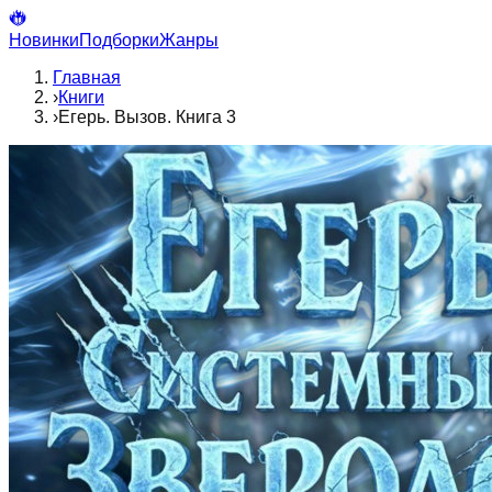
Новинки
Подборки
Жанры
Главная
›
Книги
›
Егерь. Вызов. Книга 3