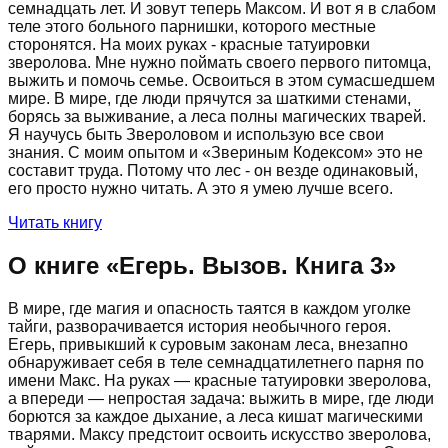
семнадцать лет. И зовут теперь Максом. И вот я в слабом
теле этого больного парнишки, которого местные
сторонятся. На моих руках - красные татуировки
зверолова. Мне нужно поймать своего первого питомца,
выжить и помочь семье. Освоиться в этом сумасшедшем
мире. В мире, где люди прячутся за шаткими стенами,
борясь за выживание, а леса полны магических тварей.
Я научусь быть Звероловом и использую все свои
знания. С моим опытом и «Звериным Кодексом» это не
составит труда. Потому что лес - он везде одинаковый,
его просто нужно читать. А это я умею лучше всего.
Читать книгу
О книге «
Егерь. Вызов. Книга 3
»
В мире, где магия и опасность таятся в каждом уголке
тайги, разворачивается история необычного героя.
Егерь, привыкший к суровым законам леса, внезапно
обнаруживает себя в теле семнадцатилетнего парня по
имени Макс. На руках — красные татуировки зверолова,
а впереди — непростая задача: выжить в мире, где люди
борются за каждое дыхание, а леса кишат магическими
тварями. Максу предстоит освоить искусство зверолова,