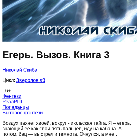
Егерь. Вызов. Книга 3
Николай Скиба
Цикл:
Зверолов
#3
16
+
Фентези
РеалРПГ
Попаданцы
Бытовое фэнтези
Воздух пахнет хвоей, вокруг - июльская тайга. Я – егерь,
знающий её как свои пять пальцев, иду на кабана. А
потом, бац — выстрел и темнота. Очнулся, а мне…