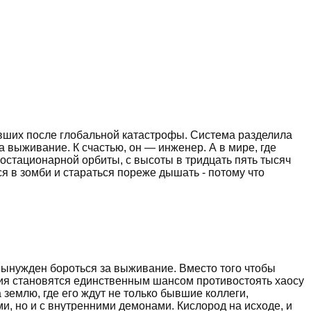
ивших после глобальной катастрофы. Система разделила
 выживание. К счастью, он — инженер. А в мире, где
геостационарной орбиты, с высоты в тридцать пять тысяч
я в зомби и стараться пореже дышать - потому что
вынужден бороться за выживание. Вместо того чтобы
ния становятся единственным шансом противостоять хаосу
землю, где его ждут не только бывшие коллеги,
и, но и с внутренними демонами. Кислород на исходе, и