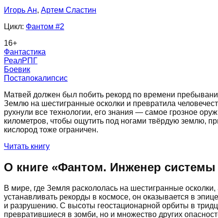
Игорь Ан
,
Артем Сластин
Цикл:
Фантом
#2
16
+
Фантастика
РеалРПГ
Боевик
Постапокалипсис
Матвей должен был побить рекорд по времени пребывания
Землю на шестигранные осколки и превратила человечеств
рухнули все технологии, его знания — самое грозное оруж
километров, чтобы ощутить под ногами твёрдую землю, пр
кислород тоже ограничен.
Читать книгу
О книге «
Фантом. Инженер системы
В мире, где Земля раскололась на шестигранные осколки,
устанавливать рекорды в космосе, он оказывается в эпи
и разрушению. С высоты геостационарной орбиты в тридца
превратившиеся в зомби, но и множество других опасност