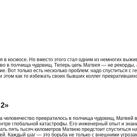
 в космосе. Но вместо этого стал одним из немногих выж
о в полчища чудовищ. Теперь цель Матвея — не рекорды, а
ие. Вот только есть несколько проблем: надо спуститься с 
и этом как то избежать своих бывших коллег превратившихс
 2
»
 а человечество превратилось в полчища чудовищ, Матвей 
центре глобальной катастрофы. Его инженерный опыт и зна
ть пять тысяч километров Матвею предстоит спуститься на 
ей. Каждый шаг — это борьба не только с внешними угрозам