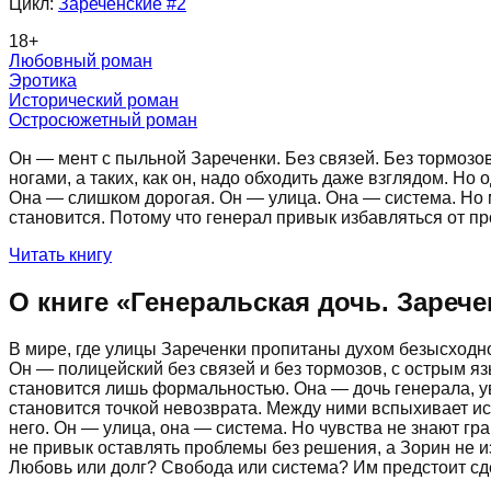
Цикл:
Зареченские
#2
18
+
Любовный роман
Эротика
Исторический роман
Остросюжетный роман
Он — мент с пыльной Зареченки. Без связей. Без тормозов.
ногами, а таких, как он, надо обходить даже взглядом. Но 
Она — слишком дорогая. Он — улица. Она — система. Но ме
становится. Потому что генерал привык избавляться от про
Читать книгу
О книге «
Генеральская дочь. Зарече
В мире, где улицы Зареченки пропитаны духом безысходно
Он — полицейский без связей и без тормозов, с острым яз
становится лишь формальностью. Она — дочь генерала, ув
становится точкой невозврата. Между ними вспыхивает ис
него. Он — улица, она — система. Но чувства не знают гра
не привык оставлять проблемы без решения, а Зорин не из
Любовь или долг? Свобода или система? Им предстоит сде