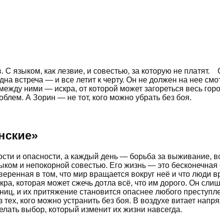
 С языком, как лезвие, и совестью, за которую не платят.⠀
одна встреча — и все летит к черту. Он не должен на нее см
жду ними — искра, от которой может загореться весь город
блем. А Зорин — не тот, кого можно убрать без боя.
нские
»
сти и опасности, а каждый день — борьба за выживание, в
ыком и непокорной совестью. Его жизнь — это бесконечная с
еренная в том, что мир вращается вокруг неё и что люди в
кра, которая может сжечь дотла всё, что им дорого. Он сл
ниц, и их притяжение становится опаснее любого преступлен
 тех, кого можно устранить без боя. В воздухе витает напр
лать выбор, который изменит их жизни навсегда.