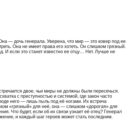
 Она — дочь генерала. Уверена, что мир — это ковер под ее
отреть. Она не имеет права его хотеть. Он слишком грязный.
. И если это станет известно ее отцу… Нет. Лучше не
стречается двое, чьи миры не должны были пересечься.
хватка с преступностью и системой, где закон часто
роде него — лишь пыль под её ногами. Их встреча
ишком «грязный» для неё, она — слишком «дорогая» для
ия. Что будет, если об их связи узнает её отец? Генерал
яжение, и каждый шаг героев может стать последним.