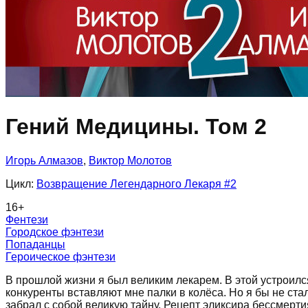
Гений Медицины. Том 2
Игорь Алмазов
,
Виктор Молотов
Цикл:
Возвращение Легендарного Лекаря
#2
16
+
Фентези
Городское фэнтези
Попаданцы
Героическое фэнтези
В прошлой жизни я был великим лекарем. В этой устроился
конкуренты вставляют мне палки в колёса. Но я бы не стал
забрал с собой великую тайну. Рецепт эликсира бессмерти