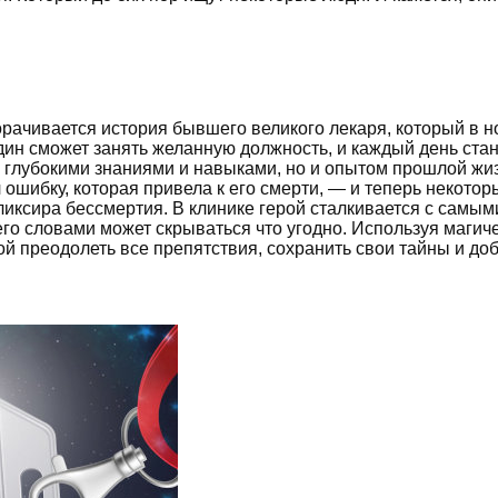
орачивается история бывшего великого лекаря, который в н
один сможет занять желанную должность, и каждый день ст
о глубокими знаниями и навыками, но и опытом прошлой жиз
 ошибку, которая привела к его смерти, — и теперь некот
ликсира бессмертия. В клинике герой сталкивается с самы
его словами может скрываться что угодно. Используя магич
й преодолеть все препятствия, сохранить свои тайны и доб