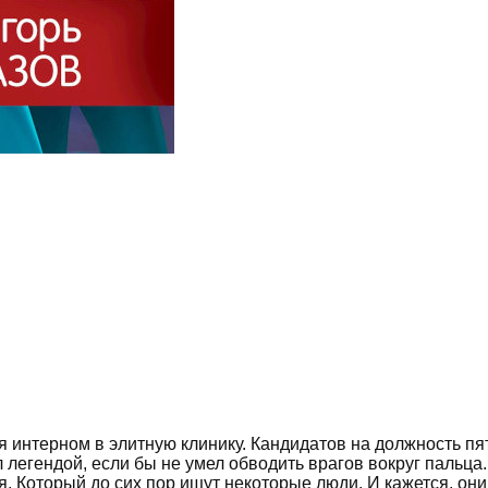
 интерном в элитную клинику. Кандидатов на должность пят
 легендой, если бы не умел обводить врагов вокруг пальца.
я. Который до сих пор ищут некоторые люди. И кажется, они