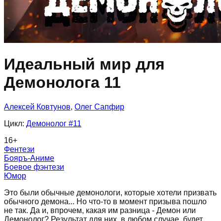
Идеальный мир для
Демонолога 11
Алексей Ковтунов
,
Олег Сапфир
Цикл:
Демонолог
#11
16
+
Фентези
Бояръ-Аниме
Боевое фэнтези
Юмор
Это были обычные демонологи, которые хотели призвать
обычного демона... Но что-то в момент призыва пошло
не так. Да и, впрочем, какая им разница - Демон или
Демонолог? Результат для них, в любом случае, будет