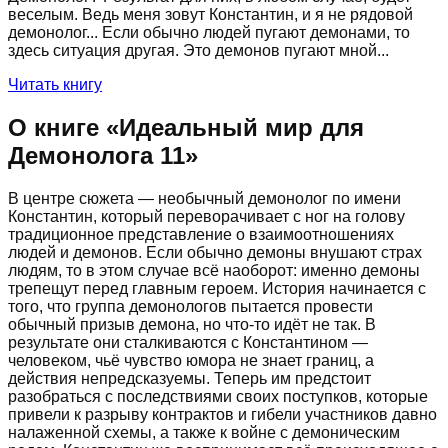
веселым. Ведь меня зовут Константин, и я не рядовой
демонолог... Если обычно людей пугают демонами, то
здесь ситуация другая. Это демонов пугают мной...
Читать книгу
О книге «
Идеальный мир для
Демонолога 11
»
В центре сюжета — необычный демонолог по имени
Константин, который переворачивает с ног на голову
традиционное представление о взаимоотношениях
людей и демонов. Если обычно демоны внушают страх
людям, то в этом случае всё наоборот: именно демоны
трепещут перед главным героем. История начинается с
того, что группа демонологов пытается провести
обычный призыв демона, но что-то идёт не так. В
результате они сталкиваются с Константином —
человеком, чьё чувство юмора не знает границ, а
действия непредсказуемы. Теперь им предстоит
разобраться с последствиями своих поступков, которые
привели к разрыву контрактов и гибели участников давно
налаженной схемы, а также к войне с демоническим