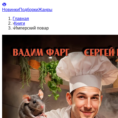
Новинки
Подборки
Жанры
Главная
›
Книги
›
Имперский повар