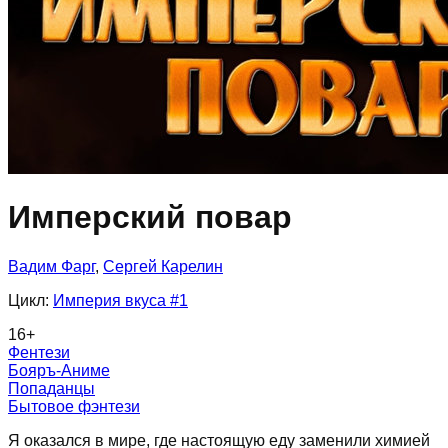
Имперский повар
Вадим Фарг
,
Сергей Карелин
Цикл:
Империя вкуса
#1
16
+
Фентези
Бояръ-Аниме
Попаданцы
Бытовое фэнтези
Я оказался в мире, где настоящую еду заменили химией