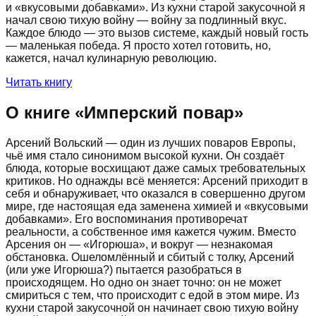
и «вкусовыми добавками». Из кухни старой закусочной я
начал свою тихую войну — войну за подлинный вкус.
Каждое блюдо — это вызов системе, каждый новый гость
— маленькая победа. Я просто хотел готовить, но,
кажется, начал кулинарную революцию.
Читать книгу
О книге «
Имперский повар
»
Арсений Вольский — один из лучших поваров Европы,
чьё имя стало синонимом высокой кухни. Он создаёт
блюда, которые восхищают даже самых требовательных
критиков. Но однажды всё меняется: Арсений приходит в
себя и обнаруживает, что оказался в совершенно другом
мире, где настоящая еда заменена химией и «вкусовыми
добавками». Его воспоминания противоречат
реальности, а собственное имя кажется чужим. Вместо
Арсения он — «Игорюша», и вокруг — незнакомая
обстановка. Ошеломлённый и сбитый с толку, Арсений
(или уже Игорюша?) пытается разобраться в
происходящем. Но одно он знает точно: он не может
смириться с тем, что происходит с едой в этом мире. Из
кухни старой закусочной он начинает свою тихую войну