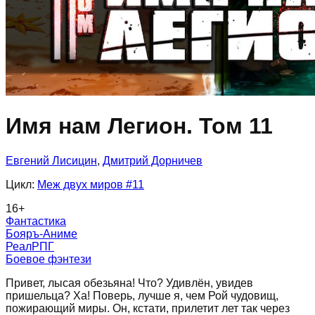
Имя нам Легион. Том 11
Евгений Лисицин
,
Дмитрий Дорничев
Цикл:
Меж двух миров
#11
16
+
Фантастика
Бояръ-Аниме
РеалРПГ
Боевое фэнтези
Привет, лысая обезьяна! Что? Удивлён, увидев
пришельца? Ха! Поверь, лучше я, чем Рой чудовищ,
пожирающий миры. Он, кстати, прилетит лет так через