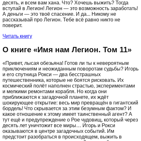
десять, и всем вам хана. Что? Хочешь выжить? Тогда
вступай в Легион! Легион — это возможность заработать!
А деньги — это твоё спасение. И да... Никому не
рассказывай про Легион. Тебе всё равно никто не
поверит.
Читать книгу
О книге «
Имя нам Легион. Том 11
»
«Привет, лысая обезьяна! Готов ли ты к невероятным
приключениям и неожиданным поворотам судьбы? Игорь
и его спутница Рокси — два бесстрашных
путешественника, которые не боятся рисковать. Их
космический полёт наполнен страстью, экспериментами
и мелкими ремонтами корабля. Но когда они
приближаются к загадочной планете, их ждёт
шокирующее открытие: весь мир превращён в гигантский
бордель! Что скрывается за этим безумным фактом? И
какое отношение к этому имеет таинственный агент? А
тут ещё и предупреждение о Рое чудовищ, который через
десять лет уничтожит все миры… Игорь и Рокси
оказываются в центре загадочных событий. Им
предстоит разобраться в происходящем, выжить в