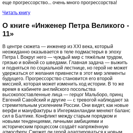
еще прогрессорство... очень много прогрессорства!
Читать книгу
О книге «
Инженер Петра Великого -
11
»
В центре сюжета — инженер из XXI века, который
неожиданно оказывается в теле подмастерья в эпоху
Петра I. Вокруг него — чуждый мир с тяжёлым трудом,
грязью и войной со шведами. Главная задача — выжить
и подняться по социальной лестнице, но герой не может
удержаться от желания привнести в этот мир элементы
будущего. Прогрессорство становится его второй
миссией, которая может изменить ход истории. В то же
время в кабинете английского посольства
высокопоставленные лица — герцог Мальборо, принц
Евгений Савойский и другие — с тревогой наблюдают за
стремительным усилением России. Они видят, как новые
верфи и мануфактуры в Ингерманландии меняют баланс
сил в Балтике. Конфликт между старым порядком и
новыми тенденциями, личными амбициями и
историческим процессом создаёт напряжённую
атмосферу. Сможет ли герой адаптироваться к новым