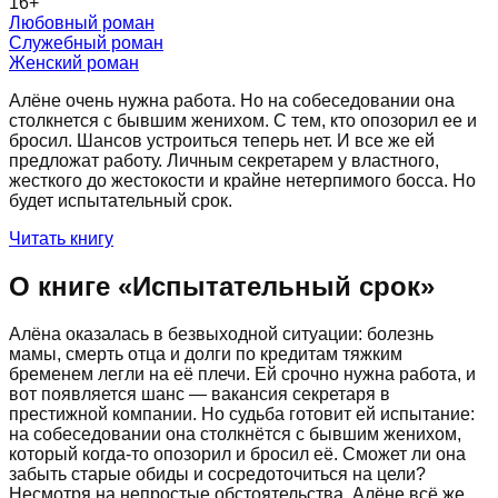
16
+
Любовный роман
Служебный роман
Женский роман
Алёне очень нужна работа. Но на собеседовании она
столкнется с бывшим женихом. С тем, кто опозорил ее и
бросил. Шансов устроиться теперь нет. И все же ей
предложат работу. Личным секретарем у властного,
жесткого до жестокости и крайне нетерпимого босса. Но
будет испытательный срок.
Читать книгу
О книге «
Испытательный срок
»
Алёна оказалась в безвыходной ситуации: болезнь
мамы, смерть отца и долги по кредитам тяжким
бременем легли на её плечи. Ей срочно нужна работа, и
вот появляется шанс — вакансия секретаря в
престижной компании. Но судьба готовит ей испытание:
на собеседовании она столкнётся с бывшим женихом,
который когда-то опозорил и бросил её. Сможет ли она
забыть старые обиды и сосредоточиться на цели?
Несмотря на непростые обстоятельства, Алёне всё же