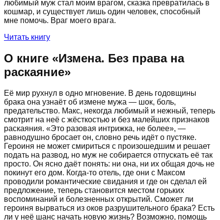
любимый муж стал моим врагом, сказка превратилась в
кошмар, и существует лишь один человек, способный
мне помочь. Враг моего врага.
Читать книгу
О книге «
Измена. Без права на
раскаяние
»
Её мир рухнул в одно мгновение. В день годовщины
брака она узнаёт об измене мужа — шок, боль,
предательство. Макс, некогда любимый и нежный, теперь
смотрит на неё с жёсткостью и без малейших признаков
раскаяния. «Это разовая интрижка, не более», —
равнодушно бросает он, словно речь идёт о пустяке.
Героиня не может смириться с произошедшим и решает
подать на развод, но муж не собирается отпускать её так
просто. Он ясно даёт понять: ни она, ни их общая дочь не
покинут его дом. Когда-то отель, где они с Максом
проводили романтические свидания и где он сделал ей
предложение, теперь становится местом горьких
воспоминаний и болезненных открытий. Сможет ли
героиня вырваться из оков разрушительного брака? Есть
ли у неё шанс начать новую жизнь? Возможно, помощь