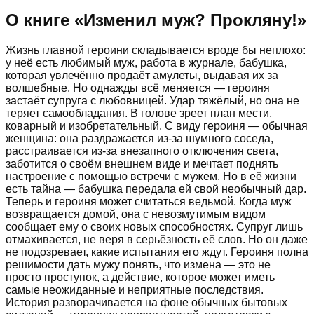
О книге «
Изменил муж? Прокляну!
»
Жизнь главной героини складывается вроде бы неплохо:
у неё есть любимый муж, работа в журнале, бабушка,
которая увлечённо продаёт амулеты, выдавая их за
волшебные. Но однажды всё меняется — героиня
застаёт супруга с любовницей. Удар тяжёлый, но она не
теряет самообладания. В голове зреет план мести,
коварный и изобретательный. С виду героиня — обычная
женщина: она раздражается из-за шумного соседа,
расстраивается из-за внезапного отключения света,
заботится о своём внешнем виде и мечтает поднять
настроение с помощью встречи с мужем. Но в её жизни
есть тайна — бабушка передала ей свой необычный дар.
Теперь и героиня может считаться ведьмой. Когда муж
возвращается домой, она с невозмутимым видом
сообщает ему о своих новых способностях. Супруг лишь
отмахивается, не веря в серьёзность её слов. Но он даже
не подозревает, какие испытания его ждут. Героиня полна
решимости дать мужу понять, что измена — это не
просто проступок, а действие, которое может иметь
самые неожиданные и неприятные последствия.
История разворачивается на фоне обычных бытовых