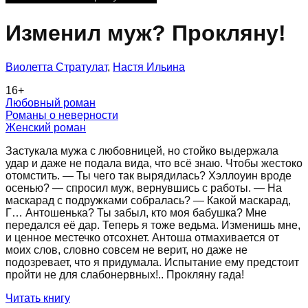
Изменил муж? Прокляну!
Виолетта Стратулат
,
Настя Ильина
16
+
Любовный роман
Романы о неверности
Женский роман
Застукала мужа с любовницей, но стойко выдержала
удар и даже не подала вида, что всё знаю. Чтобы жестоко
отомстить. — Ты чего так вырядилась? Хэллоуин вроде
осенью? — спросил муж, вернувшись с работы. — На
маскарад с подружками собралась? — Какой маскарад,
Г… Антошенька? Ты забыл, кто моя бабушка? Мне
передался её дар. Теперь я тоже ведьма. Изменишь мне,
и ценное местечко отсохнет. Антоша отмахивается от
моих слов, словно совсем не верит, но даже не
подозревает, что я придумала. Испытание ему предстоит
пройти не для слабонервных!.. Прокляну гада!
Читать книгу