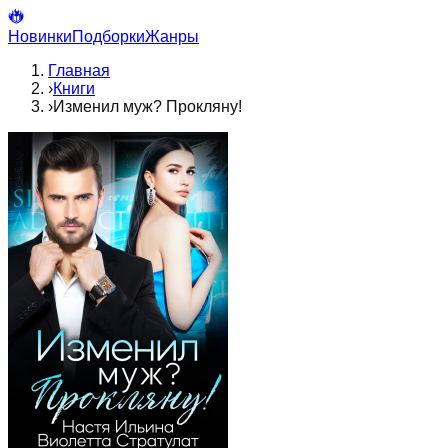
Новинки
Подборки
Жанры
Главная
›
Книги
›
Изменил муж? Прокляну!