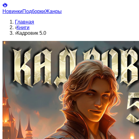
Новинки
Подборки
Жанры
Главная
›
Книги
›
Кадровик 5.0