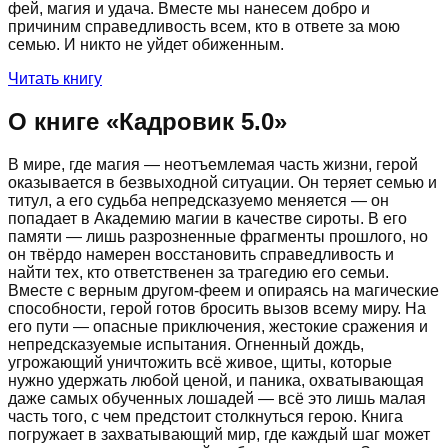
фей, магия и удача. Вместе мы нанесем добро и
причиним справедливость всем, кто в ответе за мою
семью. И никто не уйдет обиженным.
Читать книгу
О книге «
Кадровик 5.0
»
В мире, где магия — неотъемлемая часть жизни, герой
оказывается в безвыходной ситуации. Он теряет семью и
титул, а его судьба непредсказуемо меняется — он
попадает в Академию магии в качестве сироты. В его
памяти — лишь разрозненные фрагменты прошлого, но
он твёрдо намерен восстановить справедливость и
найти тех, кто ответственен за трагедию его семьи.
Вместе с верным другом-феем и опираясь на магические
способности, герой готов бросить вызов всему миру. На
его пути — опасные приключения, жестокие сражения и
непредсказуемые испытания. Огненный дождь,
угрожающий уничтожить всё живое, щиты, которые
нужно удержать любой ценой, и паника, охватывающая
даже самых обученных лошадей — всё это лишь малая
часть того, с чем предстоит столкнуться герою. Книга
погружает в захватывающий мир, где каждый шаг может