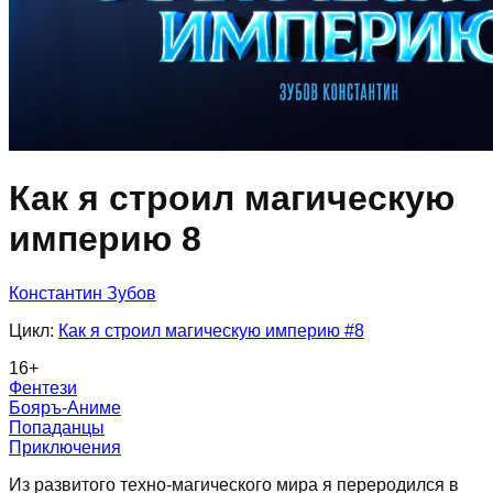
Как я строил магическую
империю 8
Константин Зубов
Цикл:
Как я строил магическую империю
#8
16
+
Фентези
Бояръ-Аниме
Попаданцы
Приключения
Из развитого техно-магического мира я переродился в