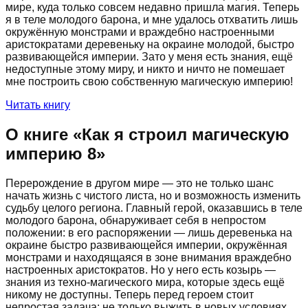
мире, куда только совсем недавно пришла магия. Теперь
я в теле молодого барона, и мне удалось отхватить лишь
окружённую монстрами и враждебно настроенными
аристократами деревеньку на окраине молодой, быстро
развивающейся империи. Зато у меня есть знания, ещё
недоступные этому миру, и никто и ничто не помешает
мне построить свою собственную магическую империю!
Читать книгу
О книге «
Как я строил магическую
империю 8
»
Перерождение в другом мире — это не только шанс
начать жизнь с чистого листа, но и возможность изменить
судьбу целого региона. Главный герой, оказавшись в теле
молодого барона, обнаруживает себя в непростом
положении: в его распоряжении — лишь деревенька на
окраине быстро развивающейся империи, окружённая
монстрами и находящаяся в зоне внимания враждебно
настроенных аристократов. Но у него есть козырь —
знания из техно-магического мира, которые здесь ещё
никому не доступны. Теперь перед героем стоит
непростая задача: не только выжить в новых условиях,