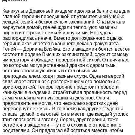
Каникулы в Драконьей академии должны были стать для
главной героини передышкой от утомительной учёбы:
лекций, зелий и бесконечных заклинаний. Она мечтала
вернуться домой, где её ждали тепло, уют, мамины
пироги и встречи с семьёй и друзьями. Но судьба
распорядилась иначе. Вместо долгожданного отдыха
героиня оказывается в кабинете декана факультета
Теней — Дориана Блэйка. Его в академии боятся все: он
состоит в ордене Высших заклинателей, служит самому
императору и обладает невероятной силой. О причинах,
по которым могущественный дракон с даром тьмы
оставил столичную жизнь и стал обычным
преподавателем, ходят разные слухи. Одна из версий
связывает этот шаг с расторжением его помолвки с
аристократкой. Теперь героине предстоит провести
каникулы в академии, отрабатывая провинность перед
самым мрачным и пугающим из деканов. Она и
представить не могла, что несколько коротких дней
перевернут её жизнь. В то время как другие студенты
спешат домой, она остаётся в месте, где каждый уголок
таит опасность и загадку. Лорен, друг героини, тоже
остаётся в академии — у него сложные отношения с
родителями. Он предлагал ей остаться вместе, чтобы