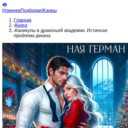
Новинки
Подборки
Жанры
Главная
›
Книги
›
Каникулы в драконьей академии. Истинная
проблема декана