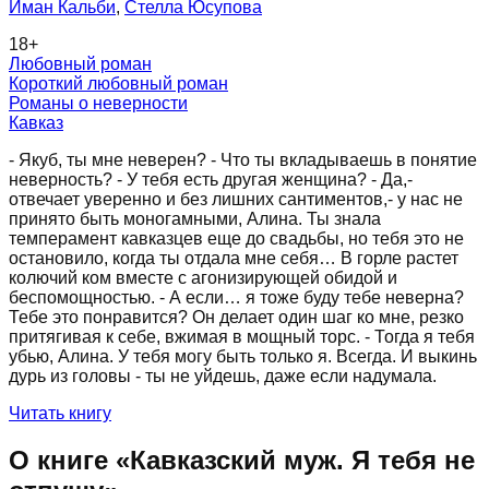
Иман Кальби
,
Стелла Юсупова
18
+
Любовный роман
Короткий любовный роман
Романы о неверности
Кавказ
- Якуб, ты мне неверен? - Что ты вкладываешь в понятие
неверность? - У тебя есть другая женщина? - Да,-
отвечает уверенно и без лишних сантиментов,- у нас не
принято быть моногамными, Алина. Ты знала
темперамент кавказцев еще до свадьбы, но тебя это не
остановило, когда ты отдала мне себя… В горле растет
колючий ком вместе с агонизирующей обидой и
беспомощностью. - А если… я тоже буду тебе неверна?
Тебе это понравится? Он делает один шаг ко мне, резко
притягивая к себе, вжимая в мощный торс. - Тогда я тебя
убью, Алина. У тебя могу быть только я. Всегда. И выкинь
дурь из головы - ты не уйдешь, даже если надумала.
Читать книгу
О книге «
Кавказский муж. Я тебя не