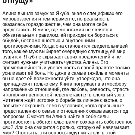
отпущу
»
Алина вышла замуж за Якуба, зная о спецификах его
мировоззрения и темпераменте, но реальность
оказалась гораздо жёстче, чем она могла себе
представить. В мире, где моногамия не является
обязательным правилом, ей приходится бороться с
обидой, беспомощностью и внутренними
противоречиями. Когда она становится свидетельницей
того, как её муж выбирает очередную спутницу, её мир
рушится. Якуб не скрывает своих предпочтений и не
считает нужным учитывать чувства Алины. Его
прямолинейность и уверенность в своей правоте только
усиливают её боль. Но даже в самые тяжёлые моменты
он не даёт ей возможности уйти, утверждая, что она
принадлежит только ему. Книга погружает в атмосферу
напряжённых отношений, где любовь, ревность, страсть
и конфликт ценностей переплетаются в сложный узор.
Читателя ждёт история о борьбе за личное счастье, о
попытке сохранить себя в условиях, когда привычные
представления о семье и отношениях оказываются под
вопросом. Сможет ли Алина найти в себе силы
противостоять обстоятельствам и сохранить собственное
«я»? Или она смирится с ролью, которую ей навязывает
муж? Ответы на эти вопросы ждут читателя в этой