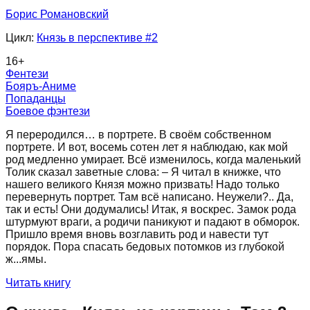
Борис Романовский
Цикл:
Князь в перспективе
#2
16
+
Фентези
Бояръ-Аниме
Попаданцы
Боевое фэнтези
Я переродился… в портрете. В своём собственном
портрете. И вот, восемь сотен лет я наблюдаю, как мой
род медленно умирает. Всё изменилось, когда маленький
Толик сказал заветные слова: – Я читал в книжке, что
нашего великого Князя можно призвать! Надо только
перевернуть портрет. Там всё написано. Неужели?.. Да,
так и есть! Они додумались! Итак, я воскрес. Замок рода
штурмуют враги, а родичи паникуют и падают в обморок.
Пришло время вновь возглавить род и навести тут
порядок. Пора спасать бедовых потомков из глубокой
ж...ямы.
Читать книгу