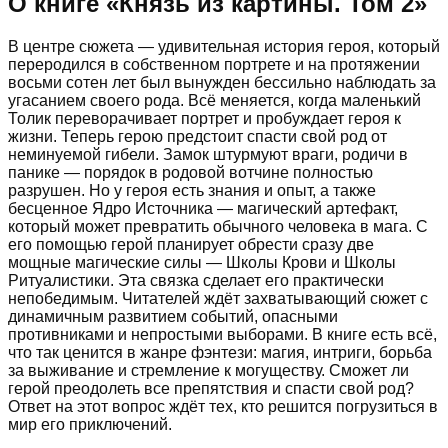
О книге «
Князь из картины. Том 2
»
В центре сюжета — удивительная история героя, который
переродился в собственном портрете и на протяжении
восьми сотен лет был вынужден бессильно наблюдать за
угасанием своего рода. Всё меняется, когда маленький
Толик переворачивает портрет и пробуждает героя к
жизни. Теперь герою предстоит спасти свой род от
неминуемой гибели. Замок штурмуют враги, родичи в
панике — порядок в родовой вотчине полностью
разрушен. Но у героя есть знания и опыт, а также
бесценное Ядро Источника — магический артефакт,
который может превратить обычного человека в мага. С
его помощью герой планирует обрести сразу две
мощные магические силы — Школы Крови и Школы
Ритуалистики. Эта связка сделает его практически
непобедимым. Читателей ждёт захватывающий сюжет с
динамичным развитием событий, опасными
противниками и непростыми выборами. В книге есть всё,
что так ценится в жанре фэнтези: магия, интриги, борьба
за выживание и стремление к могуществу. Сможет ли
герой преодолеть все препятствия и спасти свой род?
Ответ на этот вопрос ждёт тех, кто решится погрузиться в
мир его приключений.