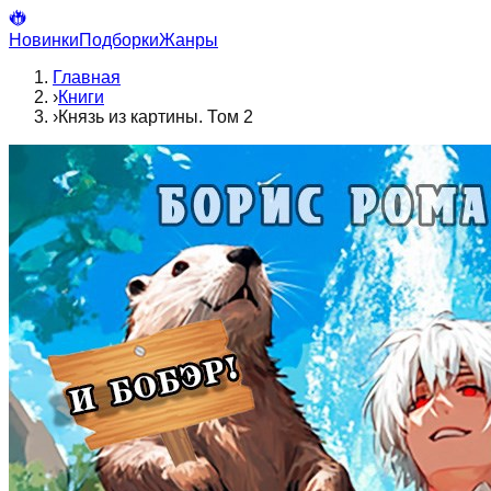
Новинки
Подборки
Жанры
Главная
›
Книги
›
Князь из картины. Том 2