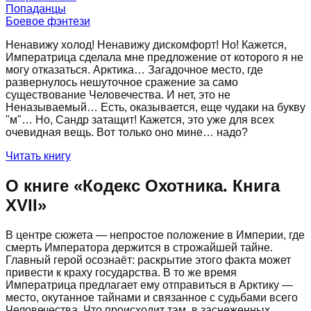
Попаданцы
Боевое фэнтези
Ненавижу холод! Ненавижу дискомфорт! Но! Кажется,
Императрица сделала мне предложение от которого я не
могу отказаться. Арктика… Загадочное место, где
развернулось нешуточное сражение за само
существование Человечества. И нет, это не
Неназываемый… Есть, оказывается, еще чудаки на букву
"м"… Но, Сандр затащит! Кажется, это уже для всех
очевидная вещь. Вот только оно мине… надо?
Читать книгу
О книге «
Кодекс Охотника. Книга
XVII
»
В центре сюжета — непростое положение в Империи, где
смерть Императора держится в строжайшей тайне.
Главный герой осознаёт: раскрытие этого факта может
привести к краху государства. В то же время
Императрица предлагает ему отправиться в Арктику —
место, окутанное тайнами и связанное с судьбами всего
Человечества. Что происходит там, в заснеженных