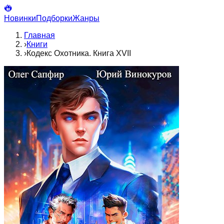
Новинки
Подборки
Жанры
Главная
›
Книги
›
Кодекс Охотника. Книга XVII