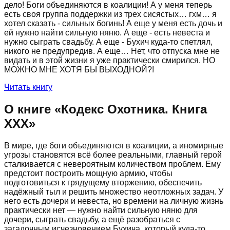
дело! Боги объединяются в коалиции! А у меня теперь
есть своя группа поддержки из трех сисястых… гхм… я
хотел сказать - сильных богинь! А еще у меня есть дочь и
ей нужно найти сильную няню. А еще - есть невеста и
нужно сыграть свадьбу. А еще - Бухич куда-то спетлял,
никого не предупредив. А еще… Нет, что отпуска мне не
видать и в этой жизни я уже практически смирился. НО
МОЖНО МНЕ ХОТЯ БЫ ВЫХОДНОЙ?!
Читать книгу
О книге «
Кодекс Охотника. Книга
ХХХ
»
В мире, где боги объединяются в коалиции, а иномирные
угрозы становятся всё более реальными, главный герой
сталкивается с невероятным количеством проблем. Ему
предстоит построить мощную армию, чтобы
подготовиться к грядущему вторжению, обеспечить
надёжный тыл и решить множество неотложных задач. У
него есть дочери и невеста, но времени на личную жизнь
практически нет — нужно найти сильную няню для
дочери, сыграть свадьбу, а ещё разобраться с
загадочным исчезновением Бухича, который куда-то