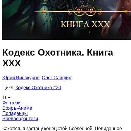
Кодекс Охотника. Книга
ХХХ
Юрий Винокуров
,
Олег Сапфир
Цикл:
Кодекс Охотника
#30
16
+
Фентези
Бояръ-Аниме
Попаданцы
Боевое фэнтези
Кажется, я застану конец этой Вселенной. Невиданное