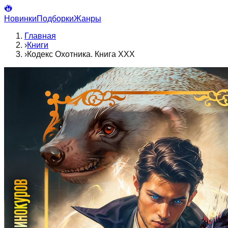
Новинки
Подборки
Жанры
Главная
›
Книги
›
Кодекс Охотника. Книга ХХХ