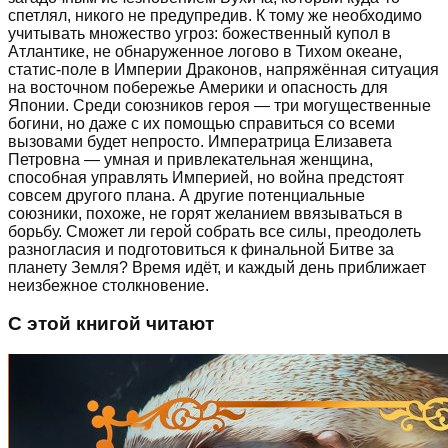
спетлял, никого не предупредив. К тому же необходимо
учитывать множество угроз: божественный купол в
Атлантике, не обнаруженное логово в Тихом океане,
статис-поле в Империи Драконов, напряжённая ситуация
на восточном побережье Америки и опасность для
Японии. Среди союзников героя — три могущественные
богини, но даже с их помощью справиться со всеми
вызовами будет непросто. Императрица Елизавета
Петровна — умная и привлекательная женщина,
способная управлять Империей, но война предстоят
совсем другого плана. А другие потенциальные
союзники, похоже, не горят желанием ввязываться в
борьбу. Сможет ли герой собрать все силы, преодолеть
разногласия и подготовиться к финальной Битве за
планету Земля? Время идёт, и каждый день приближает
неизбежное столкновение.
С этой книгой читают