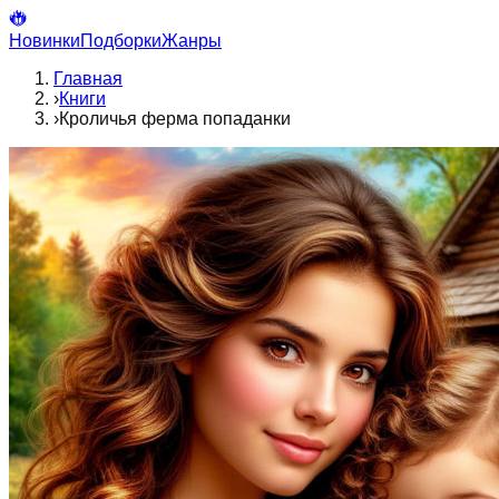
Новинки
Подборки
Жанры
Главная
›
Книги
›
Кроличья ферма попаданки