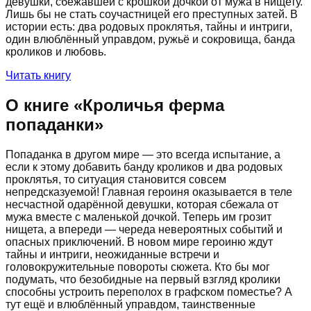
девушки, сбежавшей с крошкой дочкой от мужа в нищету.
Лишь бы не стать соучастницей его преступных затей. В
истории есть: два родовых проклятья, тайны и интриги,
один влюблённый управдом, ружьё и сокровища, банда
кроликов и любовь.
Читать книгу
О книге «
Кроличья ферма
попаданки
»
Попаданка в другом мире — это всегда испытание, а
если к этому добавить банду кроликов и два родовых
проклятья, то ситуация становится совсем
непредсказуемой! Главная героиня оказывается в теле
несчастной одарённой девушки, которая сбежала от
мужа вместе с маленькой дочкой. Теперь им грозит
нищета, а впереди — череда невероятных событий и
опасных приключений. В новом мире героиню ждут
тайны и интриги, неожиданные встречи и
головокружительные повороты сюжета. Кто бы мог
подумать, что безобидные на первый взгляд кролики
способны устроить переполох в графском поместье? А
тут ещё и влюблённый управдом, таинственные