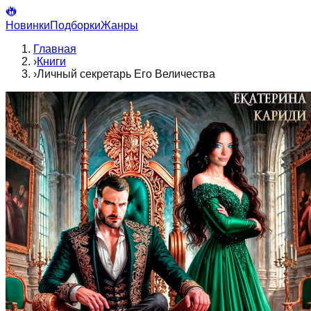
Новинки
Подборки
Жанры
Главная
›
Книги
›
Личный секретарь Его Величества