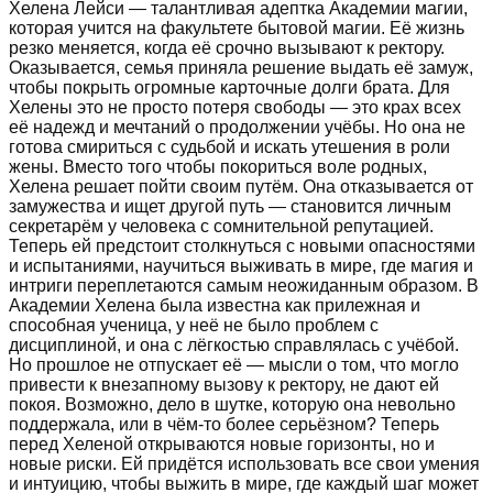
Хелена Лейси — талантливая адептка Академии магии,
которая учится на факультете бытовой магии. Её жизнь
резко меняется, когда её срочно вызывают к ректору.
Оказывается, семья приняла решение выдать её замуж,
чтобы покрыть огромные карточные долги брата. Для
Хелены это не просто потеря свободы — это крах всех
её надежд и мечтаний о продолжении учёбы. Но она не
готова смириться с судьбой и искать утешения в роли
жены. Вместо того чтобы покориться воле родных,
Хелена решает пойти своим путём. Она отказывается от
замужества и ищет другой путь — становится личным
секретарём у человека с сомнительной репутацией.
Теперь ей предстоит столкнуться с новыми опасностями
и испытаниями, научиться выживать в мире, где магия и
интриги переплетаются самым неожиданным образом. В
Академии Хелена была известна как прилежная и
способная ученица, у неё не было проблем с
дисциплиной, и она с лёгкостью справлялась с учёбой.
Но прошлое не отпускает её — мысли о том, что могло
привести к внезапному вызову к ректору, не дают ей
покоя. Возможно, дело в шутке, которую она невольно
поддержала, или в чём-то более серьёзном? Теперь
перед Хеленой открываются новые горизонты, но и
новые риски. Ей придётся использовать все свои умения
и интуицию, чтобы выжить в мире, где каждый шаг может