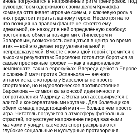
вновь погружается в напряжённый ритм тренировок. Под
руководством одержимого своим делом Круиффа
команда оттачивает игровые схемы, и ключевую роль в
них предстоит играть главному герою. Несмотря на то
что позиция на правом фланге не кажется ему
идеальной, он находит в ней определённую свободу:
постоянные обмены позициями с Линекером и
Заваровым, возможность смещаться в центр во время
атак — всё это делает игру увлекательной и
непредсказуемой. Вместе с командой герой стремится к
высоким результатам: Барселона готовится бороться за
самые престижные трофеи — как в национальном
чемпионате, так и в еврокубках. Впереди дебют в Европе
и сложный матч против Эспаньола — вечного
антагониста, с которым у Барселоны не просто
спортивное, но и идеологическое противостояние.
Барселона — символ каталонской идентичности и
сопротивления Мадриду, а Эспаньол ассоциируется с
элитой и консервативными кругами. Для болельщиков
обеих команд предстоящий матч — больше чем просто
игра. Читатель погрузится в атмосферу футбольных
страстей, почувствует напряжение перед важными
матчами и увидит, как через спорт раскрываются
глубокие социальные и культурные противоречия.