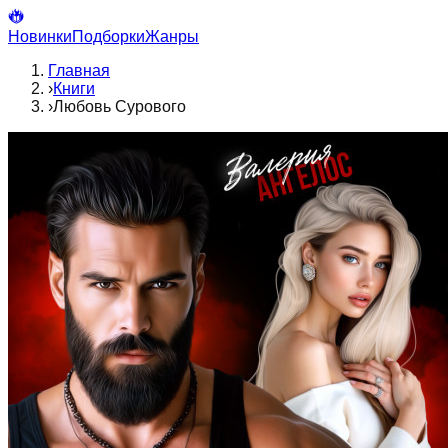
Новинки
Подборки
Жанры
Главная
›
Книги
›
Любовь Сурового