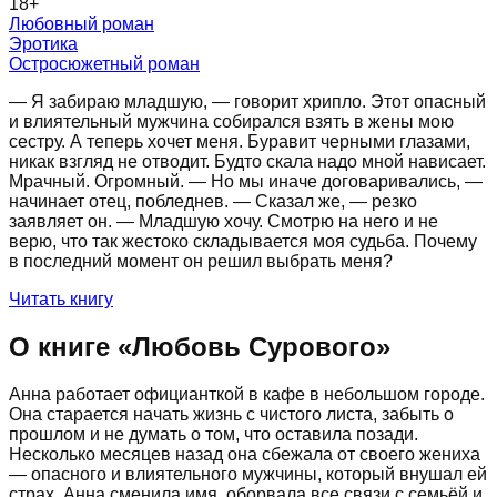
18
+
Любовный роман
Эротика
Остросюжетный роман
— Я забираю младшую, — говорит хрипло. Этот опасный
и влиятельный мужчина собирался взять в жены мою
сестру. А теперь хочет меня. Буравит черными глазами,
никак взгляд не отводит. Будто скала надо мной нависает.
Мрачный. Огромный. — Но мы иначе договаривались, —
начинает отец, побледнев. — Сказал же, — резко
заявляет он. — Младшую хочу. Смотрю на него и не
верю, что так жестоко складывается моя судьба. Почему
в последний момент он решил выбрать меня?
Читать книгу
О книге «
Любовь Сурового
»
Анна работает официанткой в кафе в небольшом городе.
Она старается начать жизнь с чистого листа, забыть о
прошлом и не думать о том, что оставила позади.
Несколько месяцев назад она сбежала от своего жениха
— опасного и влиятельного мужчины, который внушал ей
страх. Анна сменила имя, оборвала все связи с семьёй и