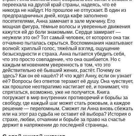
переехала на другой край страны, надеясь, что её
никогда не найдут. Но прошлое не отпускает. В один из
предпраздничных дней, когда кафе заполнено
посетителями, Анна замечает в зале мужчину. Его
мощная фигура, тёмные волосы и уверенные движения
кажутся ей до боли знакомыми. Сердце замирает —
неужели это он? Тот самый человек, от которого она так
отчаянно пыталась скрыться. Воспоминания накатывают
волной: хриплый голос, тяжёлый взгляд, ощущение
безысходности и страха. Анна пытается убедить себя,
что это просто совпадение, что она ошибается. Но с
каждым мгновением уверенность в том, что это
действительно её бывший жених, растёт. Почему он
здесь? Как он её нашёл? И что ждёт Анну, если он узнает
её? Вопросы без ответов терзают её душу. Она чувствует,
как прошлое неотвратимо настигает её, и понимает, что
спрятаться, возможно, уже не получится. Книга
погружает в мир внутренних противоречий и борьбы за
свободу, где каждый шаг может стать роковым, а каждое
решение — переломным. Сможет ли Анна вновь сбежать
или на этот раз судьба не оставит ей выбора? История о
страхе, любви, отчаянии и борьбе за право на счастье
держит в напряжении до последней страницы.