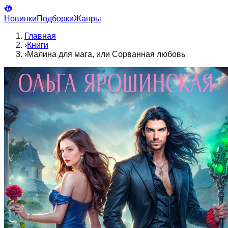
Новинки
Подборки
Жанры
Главная
›
Книги
›
Малина для мага, или Сорванная любовь