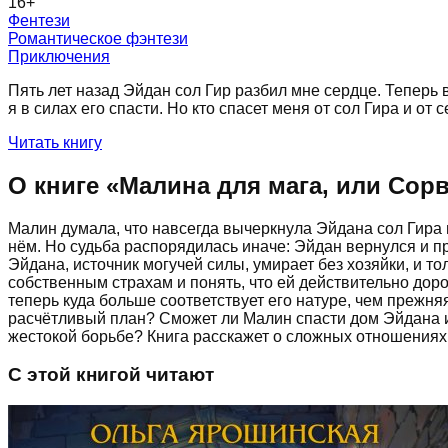
16
+
Фентези
Романтическое фэнтези
Приключения
Пять лет назад Эйдан сол Гир разбил мне сердце. Теперь в
я в силах его спасти. Но кто спасет меня от сол Гира и от 
Читать книгу
О книге «
Малина для мага, или Сор
Малин думала, что навсегда вычеркнула Эйдана сол Гира и
нём. Но судьба распорядилась иначе: Эйдан вернулся и п
Эйдана, источник могучей силы, умирает без хозяйки, и то
собственным страхам и понять, что ей действительно доро
теперь куда больше соответствует его натуре, чем прежн
расчётливый план? Сможет ли Малин спасти дом Эйдана и 
жестокой борьбе? Книга расскажет о сложных отношениях,
С этой книгой читают