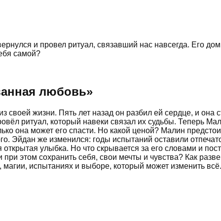
ернулся и провел ритуал, связавший нас навсегда. Его дом,
себя самой?
ванная любовь
»
з своей жизни. Пять лет назад он разбил ей сердце, и она 
ровёл ритуал, который навеки связал их судьбы. Теперь Ма
лько она может его спасти. Но какой ценой? Малин предстои
го. Эйдан же изменился: годы испытаний оставили отпечато
яя открытая улыбка. Но что скрывается за его словами и п
при этом сохранить себя, свои мечты и чувства? Как разве
 магии, испытаниях и выборе, который может изменить всё