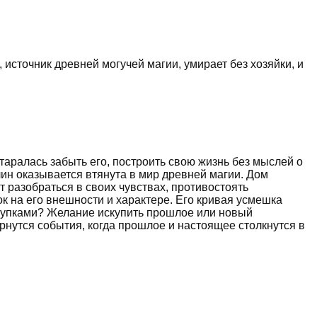
 источник древней могучей магии, умирает без хозяйки, и
старалась забыть его, построить свою жизнь без мыслей о
лин оказывается втянута в мир древней магии. Дом
т разобраться в своих чувствах, противостоять
к на его внешности и характере. Его кривая усмешка
оступками? Желание искупить прошлое или новый
рнутся события, когда прошлое и настоящее столкнутся в
.