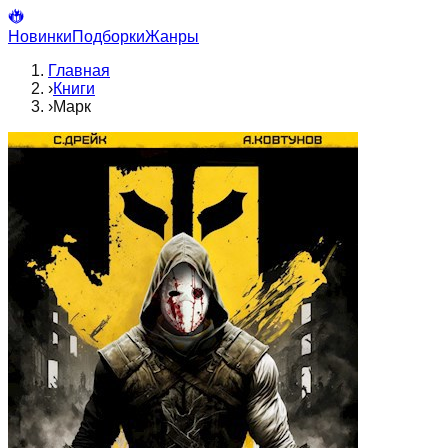
Новинки
Подборки
Жанры
Главная
›
Книги
›
Марк