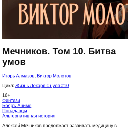
Мечников. Том 10. Битва
умов
Игорь Алмазов
,
Виктор Молотов
Цикл:
Жизнь Лекаря с нуля
#10
16
+
Фентези
Бояръ-Аниме
Попаданцы
Альтернативная история
Алексей Мечников продолжает развивать медицину в