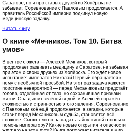
Саратове, но и про старых друзей из Хопёрска не
забывает. Соревнование с Павловым продолжается. А
правитель Российской империи подкинул новую
медицинскую задачку.
Читать книгу
О книге «
Мечников. Том 10. Битва
умов
»
В центре сюжета — Алексей Мечников, который
продолжает развивать медицину в Саратове, не забывая
при этом о своих друзьях из Хопёрска. Его ждёт новое
испытание: император Николай Первый обращается к
нему с необычной просьбой. На этот раз задача кажется
поистине невероятной — перед Механиковым предстаёт
голова, отделённая от тела, но сохранившая признаки
жизни. Она дышит зелёной водой, и Алексей поражён
сложностью и странностью этого явления. Соревнование
с Павловым всё ещё продолжается, а загадки, которые
ставит перед Механиковым судьба, становятся всё
сложнее. Сможет ли он разгадать тайну живой головы и
помочь императору? Какие новые открытия и опасности
ждут его на этом пути? Книга погружает читателя в мир,