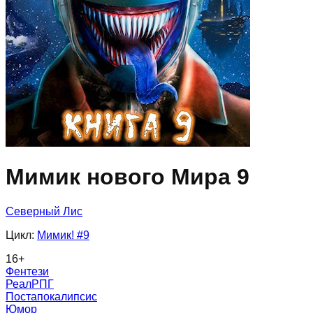
Мимик нового Мира 9
Северный Лис
Цикл:
Мимик!
#9
16
+
Фентези
РеалРПГ
Постапокалипсис
Юмор