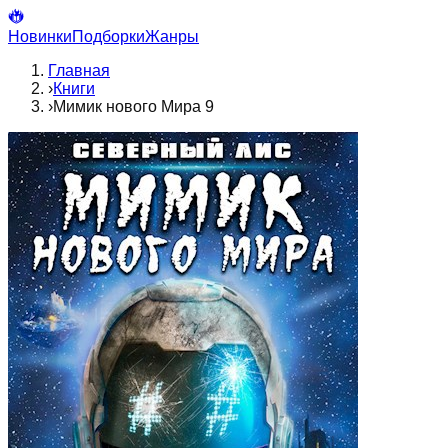
Новинки
Подборки
Жанры
Главная
›
Книги
›
Мимик нового Мира 9