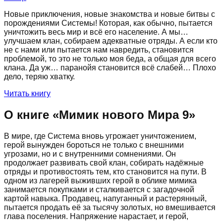
Новые приключения, новые знакомства и новые битвы с
порождениями Системы! Которая, как обычно, пытается
уничтожить весь мир и всё его население. А мы…
улучшаем клан, собираем адекватные отряды. А если кто
не с нами или пытается нам навредить, становится
проблемой, то это не только моя беда, а общая для всего
клана. Да уж… паранойя становится всё слабей… Плохо
дело, теряю хватку.
Читать книгу
О книге «
Мимик нового Мира 9
»
В мире, где Система вновь угрожает уничтожением,
герой вынужден бороться не только с внешними
угрозами, но и с внутренними сомнениями. Он
продолжает развивать свой клан, собирать надёжные
отряды и противостоять тем, кто становится на пути. В
одном из лагерей выживших герой в облике мимика
занимается покупками и сталкивается с загадочной
картой навыка. Продавец, напуганный и растерянный,
пытается продать её за тысячу золотых, но вмешивается
глава поселения. Напряжение нарастает, и герой,