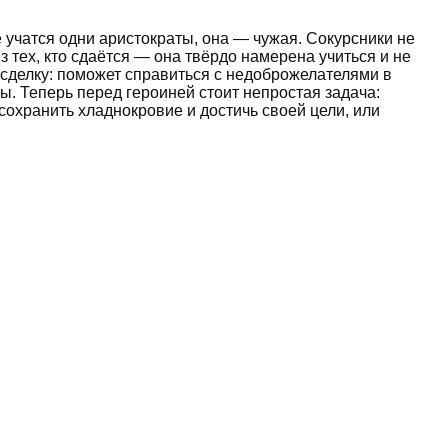
е учатся одни аристократы, она — чужая. Сокурсники не
з тех, кто сдаётся — она твёрдо намерена учиться и не
т сделку: поможет справиться с недоброжелателями в
ы. Теперь перед героиней стоит непростая задача:
сохранить хладнокровие и достичь своей цели, или