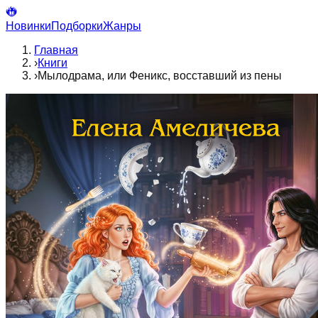
Новинки
Подборки
Жанры
Главная
›
Книги
›
Мылодрама, или Феникс, восставший из пены