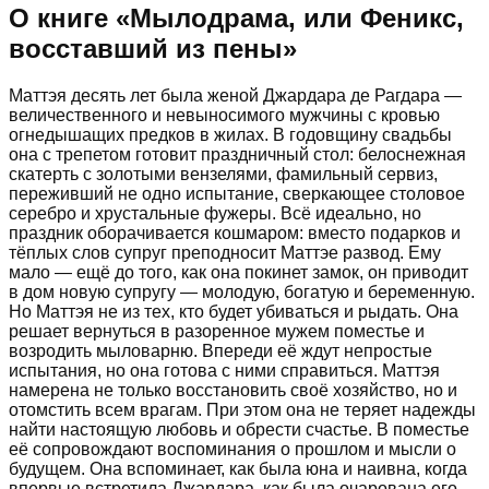
О книге «
Мылодрама, или Феникс,
восставший из пены
»
Маттэя десять лет была женой Джардара де Рагдара —
величественного и невыносимого мужчины с кровью
огнедышащих предков в жилах. В годовщину свадьбы
она с трепетом готовит праздничный стол: белоснежная
скатерть с золотыми вензелями, фамильный сервиз,
переживший не одно испытание, сверкающее столовое
серебро и хрустальные фужеры. Всё идеально, но
праздник оборачивается кошмаром: вместо подарков и
тёплых слов супруг преподносит Маттэе развод. Ему
мало — ещё до того, как она покинет замок, он приводит
в дом новую супругу — молодую, богатую и беременную.
Но Маттэя не из тех, кто будет убиваться и рыдать. Она
решает вернуться в разоренное мужем поместье и
возродить мыловарню. Впереди её ждут непростые
испытания, но она готова с ними справиться. Маттэя
намерена не только восстановить своё хозяйство, но и
отомстить всем врагам. При этом она не теряет надежды
найти настоящую любовь и обрести счастье. В поместье
её сопровождают воспоминания о прошлом и мысли о
будущем. Она вспоминает, как была юна и наивна, когда
впервые встретила Джардара, как была очарована его