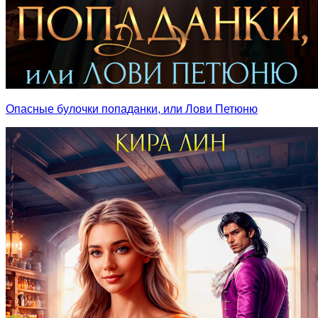
Опасные булочки попаданки, или Лови Петюню