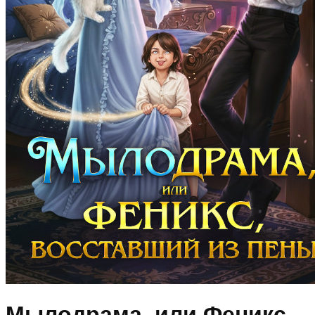
Мылодрама, или Феникс,