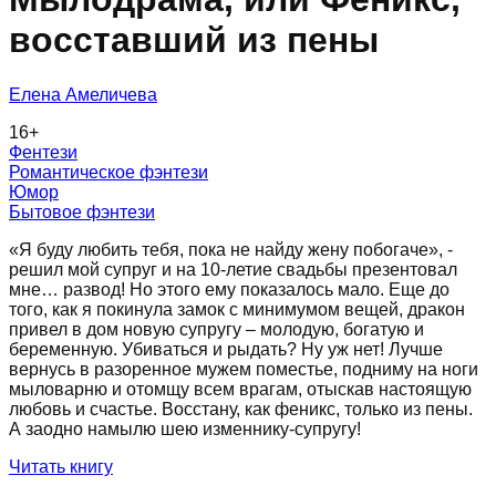
восставший из пены
Елена Амеличева
16
+
Фентези
Романтическое фэнтези
Юмор
Бытовое фэнтези
«Я буду любить тебя, пока не найду жену побогаче», -
решил мой супруг и на 10-летие свадьбы презентовал
мне… развод! Но этого ему показалось мало. Еще до
того, как я покинула замок с минимумом вещей, дракон
привел в дом новую супругу – молодую, богатую и
беременную. Убиваться и рыдать? Ну уж нет! Лучше
вернусь в разоренное мужем поместье, подниму на ноги
мыловарню и отомщу всем врагам, отыскав настоящую
любовь и счастье. Восстану, как феникс, только из пены.
А заодно намылю шею изменнику-супругу!
Читать книгу