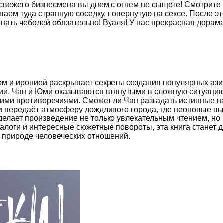
 свежего бизнесмена вы днем с огнем не сыщете! Смотрите 
ваем туда странную соседку, повернутую на сексе. После эт
нать чеболей обязательно! Вуаля! У нас прекрасная дорама
ром и иронией раскрывает секреты создания популярных аз
рии. Чан и Юми оказываются втянутыми в сложную ситуацию
ними противоречиями. Сможет ли Чан разгадать истинные 
и передаёт атмосферу дождливого города, где неоновые вы
делает произведение не только увлекательным чтением, но
логи и интересные сюжетные повороты, эта книга станет д
о природе человеческих отношений.