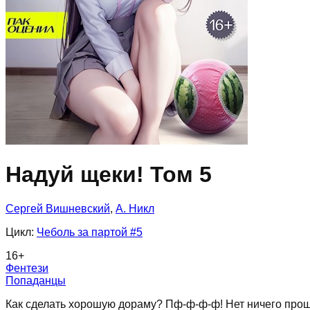
Надуй щеки! Том 5
Сергей Вишневский
,
А. Никл
Цикл:
Чеболь за партой
#5
16
+
Фентези
Попаданцы
Как сделать хорошую дораму? Пф-ф-ф-ф! Нет ничего проще!