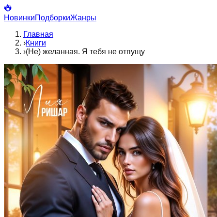
Новинки
Подборки
Жанры
Главная
›
Книги
›
(Не) желанная. Я тебя не отпущу