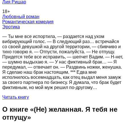
Лия Ришар
18
+
Любовный роман
Романтическая комедия
Эротика
— Ты мне все испортила, — раздается над ухом
вибрирующий голос. — В следующий раз… встречайся
со своей девушкой на другой территории, — сбивчиво и
тихо говорю я. — Отпусти, пожалуйста. — Не отпущу.
Придется тебе все исправить, — шепчет Вадим. — Н-нет,
— шумно выдыхаю я. — У нас фиктивный брак… — Я
передумал, — отвечает он. — Раздвинь ножки, женушка.
Я сделаю наш брак настоящим. *** Едва мне
исполнилось восемнадцать, как отец выдал меня замуж
за своего партнера по бизнесу. Я думала, что брак будет
фиктивным, но мой муж решил по-другому…
Читать книгу
О книге «
(Не) желанная. Я тебя не
отпущу
»