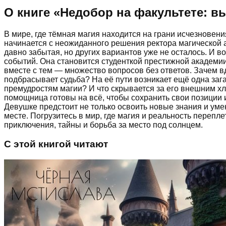
О книге «
Недобор на факультете: в
В мире, где тёмная магия находится на грани исчезновен
начинается с неожиданного решения ректора магической а
давно забытая, но других вариантов уже не осталось. И 
событий. Она становится студенткой престижной академии,
вместе с тем — множество вопросов без ответов. Зачем в
подбрасывает судьба? На её пути возникает ещё одна заг
премудростям магии? И что скрывается за его внешним х
помощница готовы на всё, чтобы сохранить свои позиции 
Девушке предстоит не только освоить новые знания и уме
месте. Погрузитесь в мир, где магия и реальность перепл
приключения, тайны и борьба за место под солнцем.
С этой книгой читают