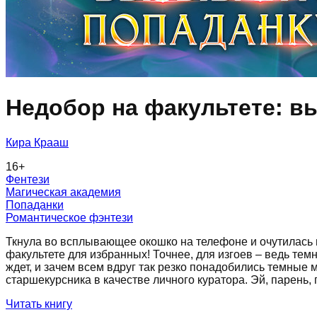
Недобор на факультете: в
Кира Крааш
16
+
Фентези
Магическая академия
Попаданки
Романтическое фэнтези
Ткнула во всплывающее окошко на телефоне и очутилась в
факультете для избранных! Точнее, для изгоев – ведь тем
ждет, и зачем всем вдруг так резко понадобились темные 
старшекурсника в качестве личного куратора. Эй, парень,
Читать книгу