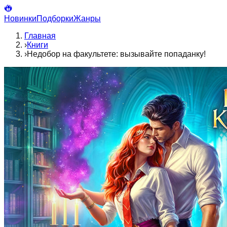
Новинки
Подборки
Жанры
Главная
›
Книги
›
Недобор на факультете: вызывайте попаданку!