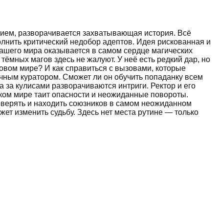
ением, разворачивается захватывающая история. Всё
олнить критический недобор адептов. Идея рискованная и
нашего мира оказывается в самом сердце магических
тёмных магов здесь не жалуют. У неё есть редкий дар, но
новом мире? И как справиться с вызовами, которые
чным куратором. Сможет ли он обучить попаданку всем
 за кулисами разворачиваются интриги. Ректор и его
ском мире таит опасности и неожиданные повороты.
доверять и находить союзников в самом неожиданном
жет изменить судьбу. Здесь нет места рутине — только