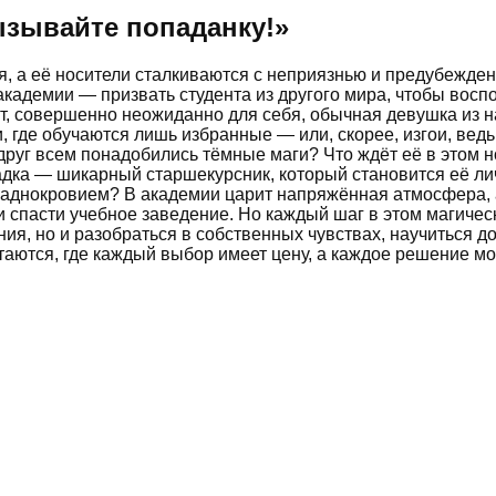
ызывайте попаданку!
»
ия, а её носители сталкиваются с неприязнью и предубежд
кадемии — призвать студента из другого мира, чтобы восп
вот, совершенно неожиданно для себя, обычная девушка из 
 где обучаются лишь избранные — или, скорее, изгои, ведь 
друг всем понадобились тёмные маги? Что ждёт её в этом 
адка — шикарный старшекурсник, который становится её ли
ладнокровием? В академии царит напряжённая атмосфера, а
и спасти учебное заведение. Но каждый шаг в этом магиче
ния, но и разобраться в собственных чувствах, научиться 
етаются, где каждый выбор имеет цену, а каждое решение мо