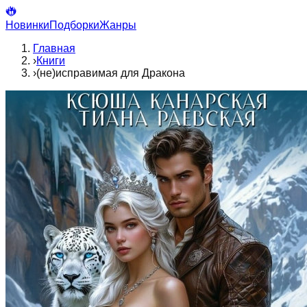
Новинки
Подборки
Жанры
Главная
›
Книги
›
(не)исправимая для Дракона