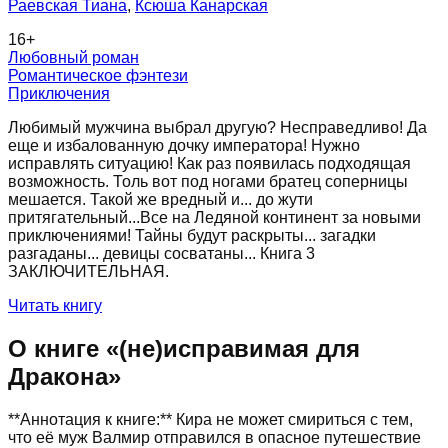
Раевская Тиана
,
Ксюша Канарская
16
+
Любовный роман
Романтическое фэнтези
Приключения
Любимый мужчина выбрал другую? Несправедливо! Да
еще и избалованную дочку императора! Нужно
исправлять ситуацию! Как раз появилась подходящая
возможность. Толь вот под ногами братец соперницы
мешается. Такой же вредный и... до жути
притягательный...Все на Ледяной континент за новыми
приключениями! Тайны будут раскрыты... загадки
разгаданы... девицы сосватаны... Книга 3
ЗАКЛЮЧИТЕЛЬНАЯ.
Читать книгу
О книге «
(не)исправимая для
Дракона
»
**Аннотация к книге:** Кира не может смириться с тем,
что её муж Валмир отправился в опасное путешествие