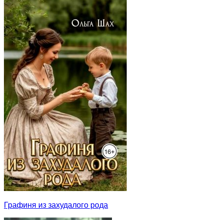
Графиня из захудалого рода