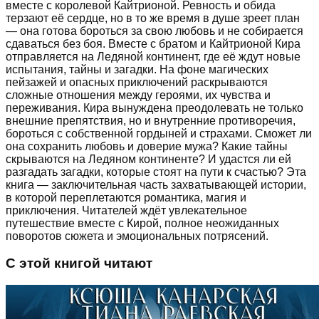
вместе с королевой Кайтрионой. Ревность и обида
терзают её сердце, но в то же время в душе зреет план
— она готова бороться за свою любовь и не собирается
сдаваться без боя. Вместе с братом и Кайтрионой Кира
отправляется на Ледяной континент, где её ждут новые
испытания, тайны и загадки. На фоне магических
пейзажей и опасных приключений раскрываются
сложные отношения между героями, их чувства и
переживания. Кира вынуждена преодолевать не только
внешние препятствия, но и внутренние противоречия,
бороться с собственной гордыней и страхами. Сможет ли
она сохранить любовь и доверие мужа? Какие тайны
скрываются на Ледяном континенте? И удастся ли ей
разгадать загадки, которые стоят на пути к счастью? Эта
книга — заключительная часть захватывающей истории,
в которой переплетаются романтика, магия и
приключения. Читателей ждёт увлекательное
путешествие вместе с Кирой, полное неожиданных
поворотов сюжета и эмоциональных потрясений.
С этой книгой читают