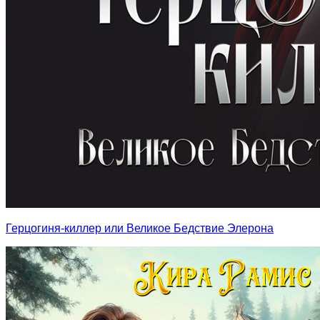
Герцогиня-киллер или Великое Бедствие Элерона