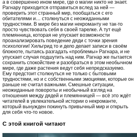
а в совершенно ином мире, где о магии никто не знает.
Рагнару приходится отправиться вслед за ней —
проверить этот странный мир, пообщаться с его
обитателями и… столкнуться с неожиданными
трудностями. В мире без магии некроманту не так-то
просто чувствовать себя в своей тарелке. А тут ещё
племянница, которая не упускает возможности
проанализировать поведение дяди с точки зрения
психологии! Хильгрид то и дело делает записи в своём
блокноте, пытаясь разгадать «проблемы» Рагнара, и не
упускает случая подшутить над ним. Рагнар же пытается
сохранить спокойствие и разобраться в этом необычном
мире, где даже растения ведут себя непредсказуемо.
Ему предстоит столкнуться не только с бытовыми
трудностями, но и с собственными эмоциями, которые он
раньше не считал важными. Смешные ситуации,
неожиданные повороты и необычный взгляд на
отношения между дядей и племянницей — всё это ждёт
читателей в увлекательной истории о некроманте,
который вынужден покинуть привычный мир и открыть
для себя что-то новое.
С этой книгой читают