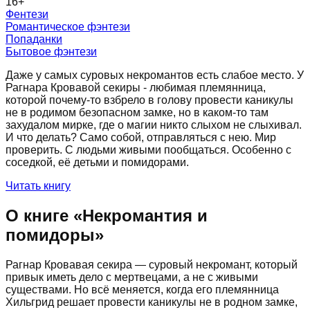
16
+
Фентези
Романтическое фэнтези
Попаданки
Бытовое фэнтези
Даже у самых суровых некромантов есть слабое место. У
Рагнара Кровавой секиры - любимая племянница,
которой почему-то взбрело в голову провести каникулы
не в родимом безопасном замке, но в каком-то там
захудалом мирке, где о магии никто слыхом не слыхивал.
И что делать? Само собой, отправляться с нею. Мир
проверить. С людьми живыми пообщаться. Особенно с
соседкой, её детьми и помидорами.
Читать книгу
О книге «
Некромантия и
помидоры
»
Рагнар Кровавая секира — суровый некромант, который
привык иметь дело с мертвецами, а не с живыми
существами. Но всё меняется, когда его племянница
Хильгрид решает провести каникулы не в родном замке,