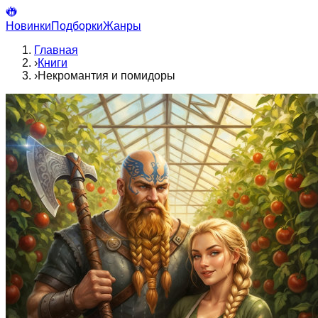
Новинки
Подборки
Жанры
Главная
›
Книги
›
Некромантия и помидоры