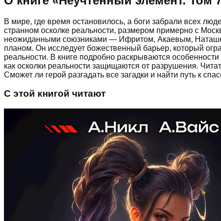
О книге «
Неучтённый элемент. Том 
В мире, где время остановилось, а боги забрали всех лю
странном осколке реальности, размером примерно с Москв
неожиданными союзниками — Ифритом, Акаевым, Наташей
планом. Он исследует божественный барьер, который огр
реальности. В книге подробно раскрываются особенности 
как осколки реальности защищаются от разрушения. Чита
Сможет ли герой разгадать все загадки и найти путь к с
С этой книгой читают