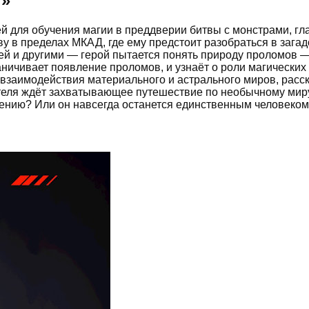
7
»
дей для обучения магии в преддверии битвы с монстрами, г
у в пределах МКАД, где ему предстоит разобраться в зага
 и другими — герой пытается понять природу проломов —
аничивает появление проломов, и узнаёт о роли магически
взаимодействия материального и астрального миров, расск
теля ждёт захватывающее путешествие по необычному миру
пасению? Или он навсегда останется единственным человеко