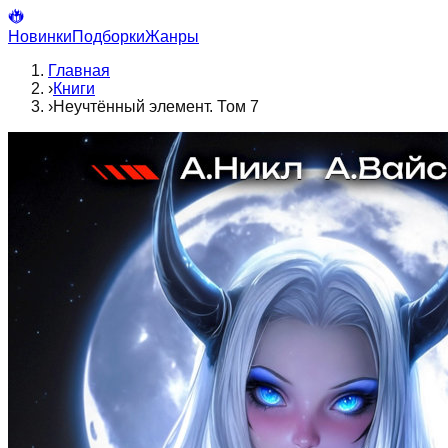
Новинки
Подборки
Жанры
Главная
›
Книги
›
Неучтённый элемент. Том 7